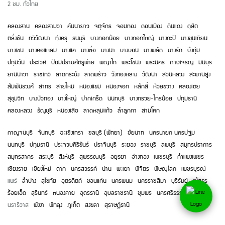
2
ชม. ทั่วไทย
คลองสาน
คลองสามวา
คันนายาว
จตุจักร
จอมทอง
ดอนเมือง
ดินแดง
ดุสิต
ตลิ่งชัน
ทวีวัฒนา
ทุ่งครุ
ธนบุรี
บางกอกน้อย
บางกอกใหญ่
บางกะปิ
บางขุนเทียน
บางเขน
บางคอแหลม
บางแค
บางซื่อ
บางนา
บางบอน
บางพลัด
บางรัก
บึงกุ่ม
ปทุมวัน
ประเวศ
ป้อมปราบศัตรูพ่าย
พญาไท
พระโขนง
พระนคร
ภาษีเจริญ
มีนบุรี
ยานนาวา
ราชเทวี
ลาดกระบัง
ลาดพร้าว
วังทองหลาง
วัฒนา
สวนหลวง
สะพานสูง
สัมพันธวงศ์
สาทร
สายไหม
หนองแขม
หนองจอก
หลักสี่
ห้วยขวาง
คลองเตย
สุขุมวิท
บางบัวทอง
บางใหญ่
ปากเกร็ด
นนทบุรี
บางกรวย
-
ไทรน้อย
ปทุมธานี
คลองหลวง
ธัญบุรี
หนองเสือ
ลาดหลุมแก้ว
ลำลูกกา
สามโคก
กาญจนบุรี
จันทบุรี
ฉะเชิงเทรา
ชลบุรี (พัทยา)
ชัยนาท
นครนายก
นครปฐม
นนทบุรี
ปทุมธานี
ประจวบคีรีขันธ์
ปราจีนบุรี
ระยอง
ราชบุรี
ลพบุรี
สมุทรปราการ
สมุทรสาคร
สระบุรี
สิงห์บุรี
สุพรรณบุรี
อยุธยา
อ่างทอง
เพชรบุรี
กำแพงเพชร
เชียงราย
เชียงใหม่
ตาก
นครสวรรค์
น่าน
พะเยา
พิจิตร
พิษณุโลก
เพชรบูรณ์
แพร่
ลำปาง
สุโขทัย
อุตรดิตถ์
ขอนแก่น
นครพนม
นครราชสีมา
บุรีรัมย์
ยโสธร
ร้อยเอ็ด
สุรินทร์
หนองคาย
อุดรธานี
อุบลราชธานี
ชุมพร
นครศรีธรรมราช
นราธิวาส
พังงา
พัทลุง
ภูเก็ต
สงขลา
สุราษฏ์ธานี