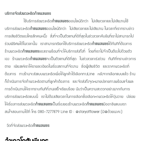
บริการจัดส่งพวงหรีดกำแพงเพชร
ใช้บริการส่งพวงหรีด
กำแพงเพชร
ออนไลน์ดีกว่า ไม่เสียเวลาและไม่เสียงานใช้
บริการส่งพวงหรีด
กำแพงเพชร
ออนไลน์ดีกว่า ไม่เสียเวลาและไม่เสียงาน ในเวลาที่เราทราบข่าว
การเสียชีวิตของใครสักคนหนึ่ง สิ่งที่จะเป็นตัวแทนที่ดีที่สุดในช่วงเวลาคับขันที่เราไม่สามารถไป
ร่วมพิธีศพได้ในเวลานั้น เราสามารถเรียกใช้บริการส่งพวงหรีด
กำแพงเพชร
ได้ทันทีที่ต้องการ
ร้านพวงหรีด
กำแพงเพชร
ของเราพร้อมที่จะให้บริการส่งถึงที่ โดยที่เราไม่จำเป็นต้องไปด้วยตัว
เอง ร้านพวงหรีด
กำแพงเพชร
จะเป็นตัวแทนที่ดีที่สุด ในช่วงเวลาเร่งด่วน ทันทีที่ทราบข่าวการ
ตาย เพียงแค่เราให้รายละเอียดในเรื่องสถานที่จัดงาน ชื่อผู้เสียชีวิต และราคาพวงหรีดที่
ต้องการ ทางร้านจะส่งแบบพวงหรีดเพื่อให้ลูกค้าได้เลือกทางLine หลังจากเลือกแบบแล้ว ร้าน
ก็ดำเนินการจัดทำพวงหรีดตามที่ลูกค้าต้องการ และจัดส่งถึงจุดหมายปลายทางพร้อมแจ้งผล
การดำเนินงานให้เราทราบทันทีที่งานเสร็จเรียบร้อย นับว่าเป็นความสะดวกอย่างมากกับการ
บริการส่งพวงหรีดแบบนี้ เราไม่ต้องเสียเวลาในการเลือกซื้อเลือกหาพวงหรีดให้วุ่นวาย ปล่อย
ให้เรื่องการส่งพวงหรีด
กำแพงเพชร
เป็นเรื่องของร้านพวงหรีด
กำแพงเพชร
มืออาชีพแบบเรา
สนใจสอบถามได้ที่ โทร 080-7277879 Line ID : @storyofflower (มี@ด้วยนะคะ)
วัดที่จัดส่งพวงหรีด
กำแพงเพชร