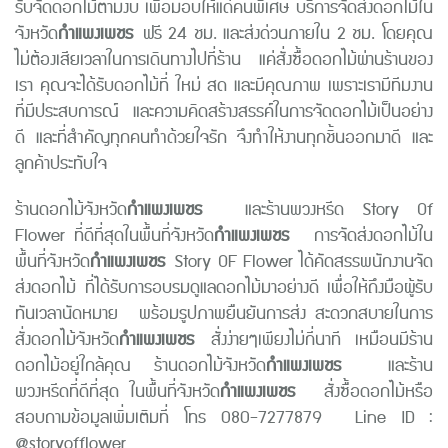
รับจัดดอกไม้ตามงบ เพื่อมอบให้แด่คนพิเศษ บริการจัดส่งดอกไม้ใน
จังหวัด
กำแพงเพชร
ฟรี
24
ชม. และส่งด่วนภายใน
2
ชม. โดยคุณ
ไม่ต้องเสียเวลาในการเดินทางไปที่ร้าน แค่สั่งซื้อดอกไม้ผ่านร้านของ
เรา คุณจะได้รับดอกไม้ที่ ใหม่ สด และมีคุณภาพ เพราะเรามีทีมงาน
ที่มีประสบการณ์ และความคิดสร้างสรรค์ในการจัดดอกไม้เป็นอย่าง
ดี และที่สำคัญทุกคนทำด้วยใจรัก จึงทำให้งานทุกชิ้นออกมาดี และ
ลูกค้าประทับใจ
ร้านดอกไม้
จังหวัด
กำแพงเพชร
และร้านพวงหรีด Story Of
Flower ที่ดีที่สุดในพื้นที่
จังหวัด
กำแพงเพชร
การจัดส่งดอกไม้ใน
พื้นที่
จังหวัด
กำแพงเพชร
Story OF Flower
ได้คัดสรรพนักงานจัด
ส่งดอกไม้ ที่ได้รับการอบรมดูแลดอกไม้มาอย่างดี เพื่อให้ถึงมือผู้รับ
ทันเวลานัดหมาย
พร้อมรูปภาพยืนยันการส่ง สะดวกสบายในการ
สั่งดอกไม้จังหวัด
กำแพงเพชร
สั่งง่ายๆเพียงไม่กี่นาที เหมือนมีร้าน
ดอกไม้อยู่ใกล้คุณ
ร้านดอกไม้จังหวัด
กำแพงเพชร
และร้าน
พวงหรีดที่ดีที่สุด ในพื้นที่จังหวัด
กำแพงเพชร
สั่งซื้อดอกไม้หรือ
สอบถามข้อมูลเพิ่มเติมที่ โทร 080-7277879 Line ID :
@storyofflower