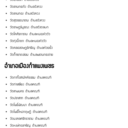
วัดลานกระทิง ตำบลวังควง
วัดลานทอง ตำบลวังควง
วัดสุวรรณาราม ตำบลวังควง
วัดราษฎร์บูรณะ ตำบลวังตะแบก
วัดโคศิรการาม ตำบลหนองหัววัว
วัดทุ่งน้ำตก ตำบลหนองหัววัว
วัดคลองราษฎร์เจริญ ตำบลห้วยยั้ง
วัดถ้ำเขาตะล่อม ตำบลพรานกระต่าย
อำเภอเมืองกำแพงเพชร
วัดกาทิ้งสามัคคีธรรม ตำบลคณฑี
วัดท่าเสลี่ยง ตำบลคณฑี
วัดเทพนคร ตำบลคณฑี
วัดปราสาท ตำบลคณฑี
วัดโพธิ์พัฒนา ตำบลคณฑี
วัดโพธิ์ใหม่กฤษฎี ตำบลคณฑี
วัดมงคลศรัทธาราม ตำบลคณฑี
วัดหงษ์ทองเจริญ ตำบลคณฑี