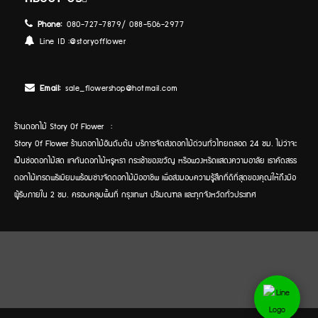
Phone:
080-727-7879/ 088-506-2977
Line ID :
@storyofflower
Email:
sale_flowershop@hotmail.com
ร้านดอกไม้ Story Of Flower :
Story Of Flower ร้านดอกไม้อันดับต้น บริการจัดส่งดอกไม้ด่วนทั่วไทยตลอด 24 ชม. ไม่ว่าจะ
เป็นช่อดอกไม้สด แจกันดอกไม้หรูหรา กระเช้าของขวัญ หรือพวงหรีดแสดงความอาลัย เราคัดสรร
ดอกไม้เกรดพรีเมียมพร้อมช่างจัดดอกไม้มืออาชีพ เพื่อส่งมอบความรู้สึกที่ดีที่สุดของคุณให้ถึงมือ
ผู้รับภายใน 2 ชม. ครอบคลุมพื้นที่ กรุงเทพฯ ปริมณฑล และทุกจังหวัดทั่วประเทศ