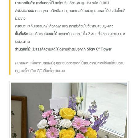
ประเภทสินค้า:
แจกันดอกไม้
สดโทนสีเหลือง-ชมพู-ม่วง รหัส A 003
ส่วนประกอบ:
ดอกกุหลาบสีเหลืองสด, ดอกเยอบีร่าชมพู และดอกไม้ประดับโทนสี
ม่วงขาว
ภาชนะ:
แจกันเซรามิก/แก้วคุณภาพดี ตกแต่งด้วยโบว์ซาตินสีชมพู-ขาว
พื้นที่บริการ:
บริการ
ส่งดอกไม้
และแจกันด่วนภายใน 2 ชม. ทั่วเขตกรุงเทพฯ และ
ปริมณฑล
ร้านดอกไม้:
รังสรรค์ความสดใสโดยทีมช่างฝีมือจาก
Story Of Flower
หมายเหตุ: เพื่อความสดใหม่สูงสุด ชนิดของดอกไม้แซมอาจมีการปรับเปลี่ยนตาม
ฤดูกาลโดยยังคงสีสันที่สดใสตามแบบ