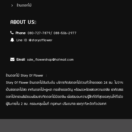
ร้านดอกไม้
ABOUT US
Phone:
080-727-7879/ 088-506-2977
Line ID :
@storyofflower
Email:
sale_flowershop@hotmail.com
ร้านดอกไม้ Story Of Flower :
Story Of Flower ร้านดอกไม้อันดับต้น บริการจัดส่งดอกไม้ด่วนทั่วไทยตลอด 24 ชม. ไม่ว่าจะ
เป็นช่อดอกไม้สด แจกันดอกไม้หรูหรา กระเช้าของขวัญ หรือพวงหรีดแสดงความอาลัย เราคัดสรร
ดอกไม้เกรดพรีเมียมพร้อมช่างจัดดอกไม้มืออาชีพ เพื่อส่งมอบความรู้สึกที่ดีที่สุดของคุณให้ถึงมือ
ผู้รับภายใน 2 ชม. ครอบคลุมพื้นที่ กรุงเทพฯ ปริมณฑล และทุกจังหวัดทั่วประเทศ