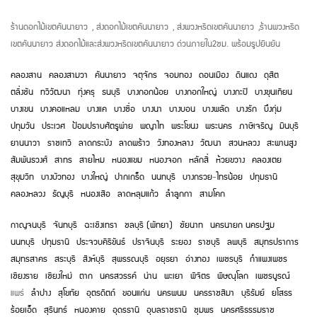
ร้านดอกไม้เขตคันนายาว
,
ส่งดอกไม้เขตคันนายาว
,
ส่งพวงหรีดเขตคันนายาว
,
ร้านพวงหรีด
เขตคันนายาว ส่งดอกไม้และส่งพวงหรีดเขตคันนายาว ด่วนภายใน2ชม. พร้อมรูปยืนยัน
คลองสาน
คลองสามวา
คันนายาว
จตุจักร
จอมทอง
ดอนเมือง
ดินแดง
ดุสิต
ตลิ่งชัน
ทวีวัฒนา
ทุ่งครุ
ธนบุรี
บางกอกน้อย
บางกอกใหญ่
บางกะปิ
บางขุนเทียน
บางเขน
บางคอแหลม
บางแค
บางซื่อ
บางนา
บางบอน
บางพลัด
บางรัก
บึงกุ่ม
ปทุมวัน
ประเวศ
ป้อมปราบศัตรูพ่าย
พญาไท
พระโขนง
พระนคร
ภาษีเจริญ
มีนบุรี
ยานนาวา
ราชเทวี
ลาดกระบัง
ลาดพร้าว
วังทองหลาง
วัฒนา
สวนหลวง
สะพานสูง
สัมพันธวงศ์
สาทร
สายไหม
หนองแขม
หนองจอก
หลักสี่
ห้วยขวาง
คลองเตย
สุขุมวิท
บางบัวทอง
บางใหญ่
ปากเกร็ด
นนทบุรี
บางกรวย
-
ไทรน้อย
ปทุมธานี
คลองหลวง
ธัญบุรี
หนองเสือ
ลาดหลุมแก้ว
ลำลูกกา
สามโคก
กาญจนบุรี
จันทบุรี
ฉะเชิงเทรา
ชลบุรี (พัทยา)
ชัยนาท
นครนายก
นครปฐม
นนทบุรี
ปทุมธานี
ประจวบคีรีขันธ์
ปราจีนบุรี
ระยอง
ราชบุรี
ลพบุรี
สมุทรปราการ
สมุทรสาคร
สระบุรี
สิงห์บุรี
สุพรรณบุรี
อยุธยา
อ่างทอง
เพชรบุรี
กำแพงเพชร
เชียงราย
เชียงใหม่
ตาก
นครสวรรค์
น่าน
พะเยา
พิจิตร
พิษณุโลก
เพชรบูรณ์
แพร่
ลำปาง
สุโขทัย
อุตรดิตถ์
ขอนแก่น
นครพนม
นครราชสีมา
บุรีรัมย์
ยโสธร
ร้อยเอ็ด
สุรินทร์
หนองคาย
อุดรธานี
อุบลราชธานี
ชุมพร
นครศรีธรรมราช