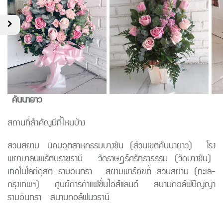
คันนายาว
สถานที่สำคัญมีที่ไหนบ้าง
สวนสยาม นิคมอุตสาหกรรมบางชัน (ส่วนเขตคันนายาว) โรง
พยาบาลนพรัตนราชธานี วัดราษฎร์ศรัทธาธรรม (วัดบางชัน)
เทคโนโลยีดุสิต รามอินทรา
สยามพาร์คซิตี้ สวนสยาม (ทะเล-
กรุงเทพฯ) ศูนย์การค้าแฟชั่นไอส์แลนด์ สนามกอล์ฟปัญญา
รามอินทรา สนามกอล์ฟนวธานี