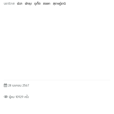
นราธิวาส
พังงา
พัทลุง
ภูเก็ต
สงขลา
สุราษฏ์ธานี
28 เมษายน 2567
ผู้ชม 10929 ครั้ง