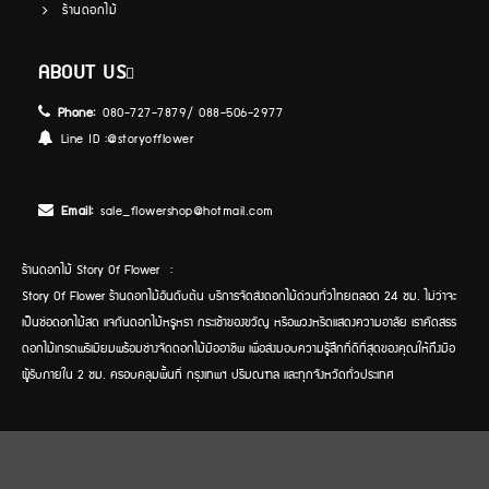
ร้านดอกไม้
ABOUT US
Phone:
080-727-7879/ 088-506-2977
Line ID :
@storyofflower
Email:
sale_flowershop@hotmail.com
ร้านดอกไม้ Story Of Flower :
Story Of Flower ร้านดอกไม้อันดับต้น บริการจัดส่งดอกไม้ด่วนทั่วไทยตลอด 24 ชม. ไม่ว่าจะ
เป็นช่อดอกไม้สด แจกันดอกไม้หรูหรา กระเช้าของขวัญ หรือพวงหรีดแสดงความอาลัย เราคัดสรร
ดอกไม้เกรดพรีเมียมพร้อมช่างจัดดอกไม้มืออาชีพ เพื่อส่งมอบความรู้สึกที่ดีที่สุดของคุณให้ถึงมือ
ผู้รับภายใน 2 ชม. ครอบคลุมพื้นที่ กรุงเทพฯ ปริมณฑล และทุกจังหวัดทั่วประเทศ