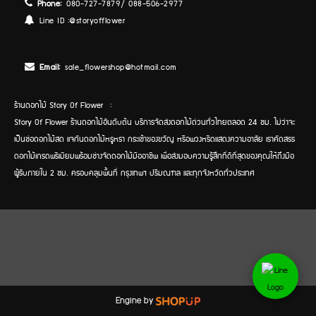
Phone:
080-727-7879/ 088-506-2977
Line ID :
@storyofflower
Email:
sale_flowershop@hotmail.com
ร้านดอกไม้ Story Of Flower :
Story Of Flower ร้านดอกไม้อันดับต้น บริการจัดส่งดอกไม้ด่วนทั่วไทยตลอด 24 ชม. ไม่ว่าจะ
เป็นช่อดอกไม้สด แจกันดอกไม้หรูหรา กระเช้าของขวัญ หรือพวงหรีดแสดงความอาลัย เราคัดสรร
ดอกไม้เกรดพรีเมียมพร้อมช่างจัดดอกไม้มืออาชีพ เพื่อส่งมอบความรู้สึกที่ดีที่สุดของคุณให้ถึงมือ
ผู้รับภายใน 2 ชม. ครอบคลุมพื้นที่ กรุงเทพฯ ปริมณฑล และทุกจังหวัดทั่วประเทศ
Engine by