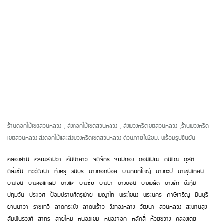
ร้านดอกไม้เขตสวนหลวง
,
ส่งดอกไม้เขตสวนหลวง
,
ส่งพวงหรีดเขตสวนหลวง
,
ร้านพวงหรีด
เขตสวนหลวง ส่งดอกไม้และส่งพวงหรีดเขตสวนหลวง ด่วนภายใน2ชม. พร้อมรูปยืนยัน
คลองสาน
คลองสามวา
คันนายาว
จตุจักร
จอมทอง
ดอนเมือง
ดินแดง
ดุสิต
ตลิ่งชัน
ทวีวัฒนา
ทุ่งครุ
ธนบุรี
บางกอกน้อย
บางกอกใหญ่
บางกะปิ
บางขุนเทียน
บางเขน
บางคอแหลม
บางแค
บางซื่อ
บางนา
บางบอน
บางพลัด
บางรัก
บึงกุ่ม
ปทุมวัน
ประเวศ
ป้อมปราบศัตรูพ่าย
พญาไท
พระโขนง
พระนคร
ภาษีเจริญ
มีนบุรี
ยานนาวา
ราชเทวี
ลาดกระบัง
ลาดพร้าว
วังทองหลาง
วัฒนา
สวนหลวง
สะพานสูง
สัมพันธวงศ์
สาทร
สายไหม
หนองแขม
หนองจอก
หลักสี่
ห้วยขวาง
คลองเตย