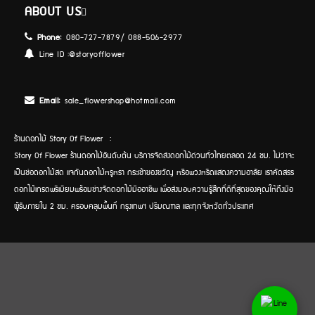
ABOUT US
Phone:
080-727-7879/ 088-506-2977
Line ID :
@storyofflower
Email:
sale_flowershop@hotmail.com
ร้านดอกไม้ Story Of Flower :
Story Of Flower ร้านดอกไม้อันดับต้น บริการจัดส่งดอกไม้ด่วนทั่วไทยตลอด 24 ชม. ไม่ว่าจะ
เป็นช่อดอกไม้สด แจกันดอกไม้หรูหรา กระเช้าของขวัญ หรือพวงหรีดแสดงความอาลัย เราคัดสรร
ดอกไม้เกรดพรีเมียมพร้อมช่างจัดดอกไม้มืออาชีพ เพื่อส่งมอบความรู้สึกที่ดีที่สุดของคุณให้ถึงมือ
ผู้รับภายใน 2 ชม. ครอบคลุมพื้นที่ กรุงเทพฯ ปริมณฑล และทุกจังหวัดทั่วประเทศ