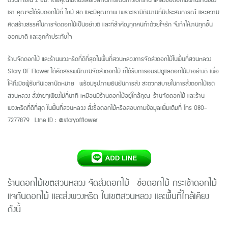
ด่วนภายใน
2
ชม. โดยคุณไม่ต้องเสียเวลาในการเดินทางไปที่ร้าน แค่สั่งซื้อดอกไม้ผ่านร้านของ
เรา คุณจะได้รับดอกไม้ที่ ใหม่ สด และมีคุณภาพ เพราะเรามีทีมงานที่มีประสบการณ์ และความ
คิดสร้างสรรค์ในการจัดดอกไม้เป็นอย่างดี และที่สำคัญทุกคนทำด้วยใจรัก จึงทำให้งานทุกชิ้น
ออกมาดี และลูกค้าประทับใจ
ร้านจัดดอกไม้ และร้านพวงหรีดที่ดีที่สุดในพื้นที่สวนหลวงการจัดส่งดอกไม้ในพื้นที่สวนหลวง
Story OF Flower
ได้คัดสรรพนักงานจัดส่งดอกไม้ ที่ได้รับการอบรมดูแลดอกไม้มาอย่างดี เพื่อ
ให้ถึงมือผู้รับทันเวลานัดหมาย
พร้อมรูปภาพยืนยันการส่ง สะดวกสบายในการสั่งดอกไม้เขต
สวนหลวง สั่งง่ายๆเพียงไม่กี่นาที เหมือนมีร้านดอกไม้อยู่ใกล้คุณ
ร้านจัดดอกไม้ และร้าน
พวงหรีดที่ดีที่สุด ในพื้นที่สวนหลวง สั่งซื้อดอกไม้หรือสอบถามข้อมูลเพิ่มเติมที่ โทร
080-
7277879 Line ID : @storyofflower
ร้านดอกไม้
เขตสวนหลวง
จัดส่งดอกไม้ ช่อดอกไม้ กระเช้าดอกไม้
แจกันดอกไม้ และส่งพวงหรีด ใน
เขตสวนหลวง
และพื้นที่ใกล้เคียง
ดังนี้