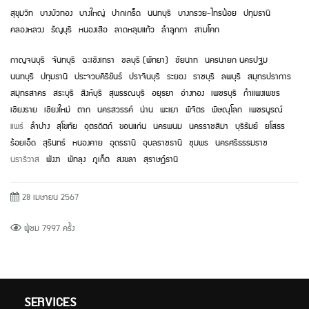
สุขุมวิท
บางบัวทอง
บางใหญ่
ปากเกร็ด
นนทบุรี
บางกรวย
-
ไทรน้อย
ปทุมธานี
คลองหลวง
ธัญบุรี
หนองเสือ
ลาดหลุมแก้ว
ลำลูกกา
สามโคก
กาญจนบุรี
จันทบุรี
ฉะเชิงเทรา
ชลบุรี (พัทยา)
ชัยนาท
นครนายก
นครปฐม
นนทบุรี
ปทุมธานี
ประจวบคีรีขันธ์
ปราจีนบุรี
ระยอง
ราชบุรี
ลพบุรี
สมุทรปราการ
สมุทรสาคร
สระบุรี
สิงห์บุรี
สุพรรณบุรี
อยุธยา
อ่างทอง
เพชรบุรี
กำแพงเพชร
เชียงราย
เชียงใหม่
ตาก
นครสวรรค์
น่าน
พะเยา
พิจิตร
พิษณุโลก
เพชรบูรณ์
แพร่
ลำปาง
สุโขทัย
อุตรดิตถ์
ขอนแก่น
นครพนม
นครราชสีมา
บุรีรัมย์
ยโสธร
ร้อยเอ็ด
สุรินทร์
หนองคาย
อุดรธานี
อุบลราชธานี
ชุมพร
นครศรีธรรมราช
นราธิวาส
พังงา
พัทลุง
ภูเก็ต
สงขลา
สุราษฏ์ธานี
28 เมษายน 2567
ผู้ชม 7997 ครั้ง
SERVICES