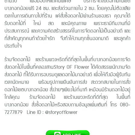
ตามงบ เพื่อมอบให้แด่คนพิเศษ บริการจัดส่งดอกไม้ในเขต
บางกอกน้อยฟรี 24 ชม. และส่งด่วนภายใน 2 ชม. โดยคุณไม่ต้องเสีย
เวลาในการเดินทางไปที่ร้าน แค่สั่งซื้อดอกไม้ผ่านร้านของเรา คุณจะได้
รับดอกไม้ที่ ใหม่ สด และมีคุณภาพ เพราะเรามีทีมงานที่มี
ประสบการณ์ และความคิดสร้างสรรค์ในการจัดดอกไม้เป็นอย่างดี และ
ที่สำคัญทุกคนทำด้วยใจรัก จึงทำให้งานทุกชิ้นออกมาดี และลูกค้า
ประทับใจ
ร้านจัดดอกไม้ และร้านพวงหรีดที่ดีที่สุดในพื้นที่บางกอกน้อยการจัด
ส่งดอกไม้ในพื้นที่คลองสานStory OF Flower ได้คัดสรรพนักงานจัด
ส่งดอกไม้ ที่ได้รับการอบรมดูแลดอกไม้มาอย่างดี เพื่อให้ถึงมือผู้รับทัน
เวลานัดหมาย พร้อมรูปภาพยืนยันการส่ง สะดวกสบายในการสั่ง
ดอกไม้เขตบางกอกน้อย สั่งง่ายๆเพียงไม่กี่นาที เหมือนมีร้านดอกไม้อยู่
ใกล้คุณ ร้านจัดดอกไม้ และร้านพวงหรีดที่ดีที่สุด ในพื้นที่
บางกอกน้อย สั่งซื้อดอกไม้หรือสอบถามข้อมูลเพิ่มเติมที่ โทร 080-
7277879 Line ID : @storyofflower