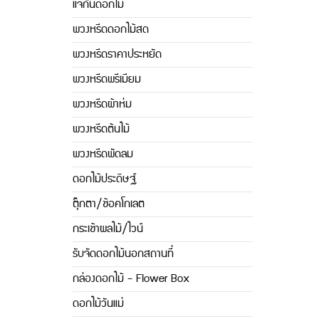
แจกันดอกไม้
พวงหรีดดอกไม้สด
พวงหรีดราคาประหยัด
พวงหรีดพรีเมียม
พวงหรีดผ้าห่ม
พวงหรีดต้นไม้
พวงหรีดพัดลม
ดอกไม้ประดิษฐ์
ตุ๊กตา/ช้อคโกเลต
กระเช้าผลไม้/ไวน์
รับจัดดอกไม้นอกสถานที่
กล่องดอกไม้ - Flower Box
ดอกไม้วันแม่