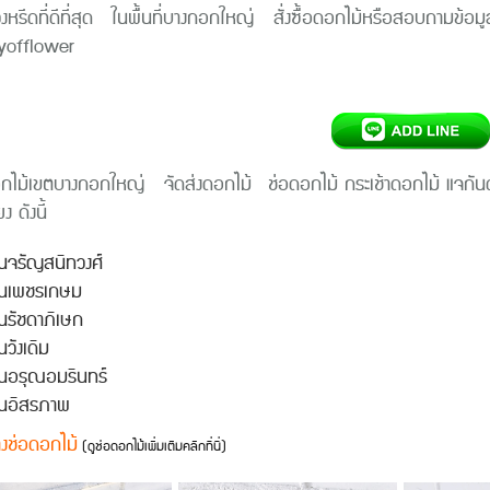
วงหรีดที่ดีที่สุด ในพื้นที่บางกอกใหญ่ สั่งซื้อดอกไม้หรือสอบถ
yofflower
กไม้เขตบางกอกใหญ่ จัดส่งดอกไม้ ช่อดอกไม้ กระเช้าดอกไม้ แจกันดอ
ง ดังนี้
จรัญสนิทวงศ์
นเพชรเกษม
รัชดาภิเษก
วังเดิม
นอรุณอมรินทร์
นอิสรภาพ
างช่อดอกไม้
(ดูช่อดอกไม้เพิ่มเติมคลิกที่นี่)