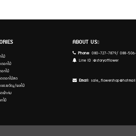
ORIES
ABOUT US
Phone:
080-727-7879/ 088-506
กไม้
Line ID :
@storyofflower
้าดอกไม้
ดอกไม้
ีดดอกไม้สด
Email:
sale_flowershop@hotmail
้าของขวัญ/ผลไม้
ีดผ้าห่ม
อกไม้