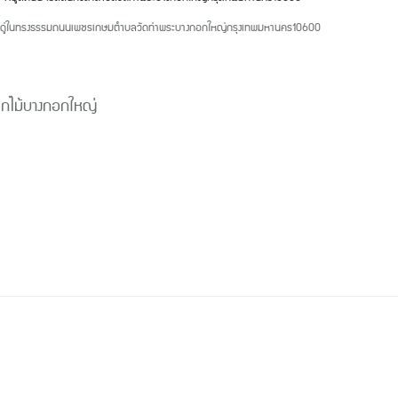
ดู่ในทรงธรรม
ถนนเพชรเกษม
ตำบลวัดท่าพระ
บางกอกใหญ่
กรุงเทพมหานคร
10600
อกไม้บางกอกใหญ่