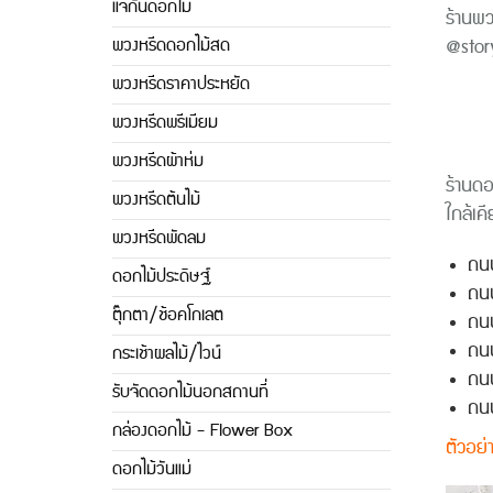
แจกันดอกไม้
ร้านพ
พวงหรีดดอกไม้สด
@stor
พวงหรีดราคาประหยัด
พวงหรีดพรีเมียม
พวงหรีดผ้าห่ม
ร้านดอ
พวงหรีดต้นไม้
ใกล้เคีย
พวงหรีดพัดลม
ถนน
ดอกไม้ประดิษฐ์
ถน
ตุ๊กตา/ช้อคโกเลต
ถนน
ถนน
กระเช้าผลไม้/ไวน์
ถน
รับจัดดอกไม้นอกสถานที่
ถน
กล่องดอกไม้ - Flower Box
ตัวอย่
ดอกไม้วันแม่