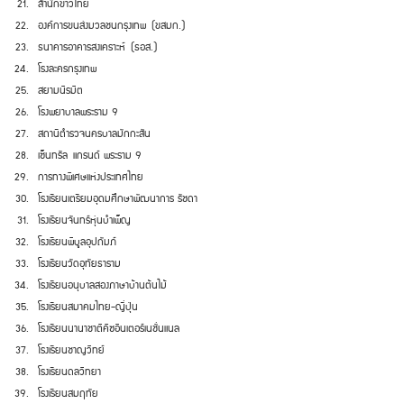
สำนักข่าวไทย
องค์การขนส่งมวลชนกรุงเทพ
(ขสมก.)
ธนาคารอาคารสงเคราะห์
(ธอส.)
โรงละครกรุงเทพ
สยามนิรมิต
โรงพยาบาลพระราม 9
สถานีตำรวจนครบาลมักกะสัน
เซ็นทรัล
แกรนด์ พระราม 9
การทางพิเศษแห่งประเทศไทย
โรงเรียนเตรียมอุดมศึกษาพัฒนาการ รัชดา
โรงเรียนจันทร์หุ่นบำเพ็ญ
โรงเรียนพิบูลอุปถัมภ์
โรงเรียนวัดอุทัยธาราม
โรงเรียนอนุบาลสองภาษาบ้านต้นไม้
โรงเรียนสมาคมไทย-ญี่ปุ่น
โรงเรียนนานาชาติคิซอินเตอร์เนชั่นแนล
โรงเรียนชาญวิทย์
โรงเรียนดลวิทยา
โรงเรียนสมฤทัย