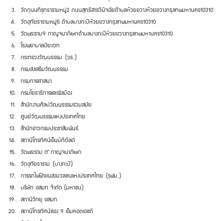
วัดกุนนทีรุทธาราม
หมู่
2
ถนนสุทธิสารวินิจฉัย
ตำบลห้วยขวาง
ห้วยขวาง
กรุงเทพมหานคร
10310
วัดอุทัยธาราม
หมู่
5
ตำบลบางกะปิ
ห้วยขวาง
กรุงเทพมหานคร
10310
วัดพระราม
9
กาญจนาภิเษก
ตำบลบางกะปิ
ห้วยขวาง
กรุงเทพมหานคร
10310
โรงพยาบาลปิยะเวท
กระทรวงวัฒนธรรม
(วธ.)
กรมส่งเสริมวัฒนธรรม
กรมการศาสนา
กรมโยธาธิการและผังเมือง
สำนักงานศิลปวัฒนธรรมร่วมสมัย
ศูนย์วัฒนธรรมแห่งประเทศไทย
สำนักข่าวกรมประชาสัมพันธ์
สถานีโทรทัศน์เอ็นบีทีเวิลด์
วัดพระราม ๙ กาญจนาภิเษก
วัดอุทัยธาราม
(บางกะปิ)
การรถไฟฟ้าขนส่งมวลชนแห่งประเทศไทย
(รฟม.)
บริษัท อสมท จำกัด (มหาชน)
สถานีวิทยุ อสมท
สถานีโทรทัศน์ช่อง 9 เอ็มคอตเอชดี