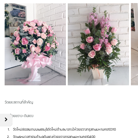
วัดและสถานที่สำคัญ
เขตห้วยขวาง
-
ดินแดง
วัดใหม่ช่องลม
ถนนเพชรบุรีตัดใหม่
ตำบลบางกะปิ
ห้วยขวาง
กรุงเทพมหานคร
10310
วัดพรหมวงศาราม
ตำบลดินแดง
ห้วยขวาง
กรุงเทพมหานคร
10400