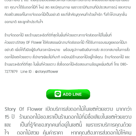
ด่วนภายใน
2
ชม. โดยคุณไม่ต้องเสียเวลาในการเดินทางไปที่ร้าน แค่สั่งซื้อดอกไม้ผ่านร้านของ
เรา คุณจะได้รับดอกไม้ที่ ใหม่ สด และมีคุณภาพ เพราะเรามีทีมงานที่มีประสบการณ์ และความ
คิดสร้างสรรค์ในการจัดดอกไม้เป็นอย่างดี และที่สำคัญทุกคนทำด้วยใจรัก จึงทำให้งานทุกชิ้น
ออกมาดี และลูกค้าประทับใจ
ร้านจัดดอกไม้ และร้านพวงหรีดที่ดีที่สุดในพื้นที่ห้วยขวางการจัดส่งดอกไม้ในพื้นที่
ห้วยขวางStory OF Flower
ได้คัดสรรพนักงานจัดส่งดอกไม้ ที่ได้รับการอบรมดูแลดอกไม้มา
อย่างดี เพื่อให้ถึงมือผู้รับทันเวลานัดหมาย
พร้อมรูปภาพยืนยันการส่ง สะดวกสบายในการสั่ง
ดอกไม้เขตห้วยขวาง สั่งง่ายๆเพียงไม่กี่นาที เหมือนมีร้านดอกไม้อยู่ใกล้คุณ
ร้านจัดดอกไม้ และ
ร้านพวงหรีดที่ดีที่สุด ในพื้นที่ห้วยขวาง สั่งซื้อดอกไม้หรือสอบถามข้อมูลเพิ่มเติมที่ โทร
080-
7277879 Line ID : @storyofflower
Story Of Flower เปิดบริการส่งดอกไม้ในเขตห้วยขวาง มากกว่า
15 ปี ร้านดอกไม้ของเราเป็นร้านดอกไม้ที่มีชื่อเสียงในเขตห้วยขวาง
และ เป็นที่รู้จักของทุกคนที่อยู่ในเขตนี้ เพราะเราบริการคุณด้วย
ใจ ดอกไม้สวย คุ้มค่าราคา หากคุณต้องการส่งดอกไม้ให้คน