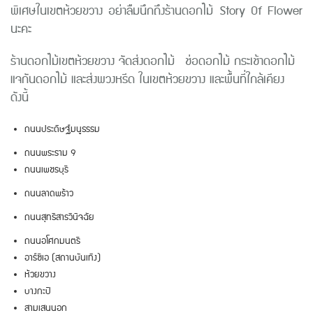
พิเศษในเขตห้วยขวาง อย่าลืมนึกถึงร้านดอกไม้ Story Of Flower
นะคะ
ร้านดอกไม้
เขตห้วยขวาง
จัดส่งดอกไม้ ช่อดอกไม้ กระเช้าดอกไม้
แจกันดอกไม้ และส่งพวงหรีด ใน
เขตห้วยขวาง
และพื้นที่ใกล้เคียง
ดังนี้
ถนนประดิษฐ์มนูธรรม
ถนนพระราม 9
ถนนเพชรบุรี
ถนนลาดพร้าว
ถนนสุทธิสารวินิจฉัย
ถนนอโศกมนตรี
อาร์ซีเอ (สถานบันเทิง)
ห้วยขวาง
บางกะปิ
สามเสนนอก