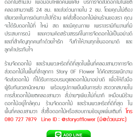
ดอกไม้ตามงบ เพื่อมอบให้แด่คนพิเศษ บริการจัดส่งดอกไม้ในเขต
คลองสามวาฟรี
24
ชม. และส่งด่วนภายใน
2
ชม. โดยคุณไม่ต้อง
เสียเวลาในการเดินทางไปที่ร้าน แค่สั่งซื้อดอกไม้ผ่านร้านของเรา คุณ
จะได้รับดอกไม้ที่ ใหม่ สด และมีคุณภาพ เพราะเรามีทีมงานที่มี
ประสบการณ์ และความคิดสร้างสรรค์ในการจัดดอกไม้เป็นอย่างดี
และที่สำคัญทุกคนทำด้วยใจรัก จึงทำให้งานทุกชิ้นออกมาดี และ
ลูกค้าประทับใจ
ร้านจัดดอกไม้ และร้านพวงหรีดที่ดีที่สุดในพื้นที่คลองสามวาการจัด
ส่งดอกไม้ในพื้นที่ลำลูกกา
Story OF Flower
ได้คัดสรรพนักงาน
จัดส่งดอกไม้ ที่ได้รับการอบรมดูแลดอกไม้มาอย่างดี เพื่อให้ถึงมือ
ผู้รับทันเวลานัดหมาย
พร้อมรูปภาพยืนยันการส่ง สะดวกสบายใน
การสั่งดอกไม้เขตคลองสามวา สั่งง่ายๆเพียงไม่กี่นาที เหมือนมีร้าน
ดอกไม้อยู่ใกล้คุณ
ร้านจัดดอกไม้ และร้านพวงหรีดที่ดีที่สุด ใน
พื้นที่คลองสามวา สั่งซื้อดอกไม้หรือสอบถามข้อมูลเพิ่มเติมที่
โทร
080 727 7879 Line ID : @storyofflower (มี@ด้วยนะคะ)