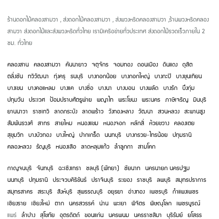
ร้านดอกไม้คลองสามวา
,
ส่งดอกไม้คลองสามวา
,
ส่งพวงหรีดคลองสามวา
,
ร้านพวงหรีดคลอง
สามวา ส่งดอกไม้และส่งพวงหรีดทั่วไทย เรามีเครือข่ายทั่วประเทศ ส่งดอกไม้รวดเร็วภายใน
2
ชม. ทั่วไทย
คลองสาน
คลองสามวา
คันนายาว
จตุจักร
จอมทอง
ดอนเมือง
ดินแดง
ดุสิต
ตลิ่งชัน
ทวีวัฒนา
ทุ่งครุ
ธนบุรี
บางกอกน้อย
บางกอกใหญ่
บางกะปิ
บางขุนเทียน
บางเขน
บางคอแหลม
บางแค
บางซื่อ
บางนา
บางบอน
บางพลัด
บางรัก
บึงกุ่ม
ปทุมวัน
ประเวศ
ป้อมปราบศัตรูพ่าย
พญาไท
พระโขนง
พระนคร
ภาษีเจริญ
มีนบุรี
ยานนาวา
ราชเทวี
ลาดกระบัง
ลาดพร้าว
วังทองหลาง
วัฒนา
สวนหลวง
สะพานสูง
สัมพันธวงศ์
สาทร
สายไหม
หนองแขม
หนองจอก
หลักสี่
ห้วยขวาง
คลองเตย
สุขุมวิท
บางบัวทอง
บางใหญ่
ปากเกร็ด
นนทบุรี
บางกรวย
-
ไทรน้อย
ปทุมธานี
คลองหลวง
ธัญบุรี
หนองเสือ
ลาดหลุมแก้ว
ลำลูกกา
สามโคก
กาญจนบุรี
จันทบุรี
ฉะเชิงเทรา
ชลบุรี (พัทยา)
ชัยนาท
นครนายก
นครปฐม
นนทบุรี
ปทุมธานี
ประจวบคีรีขันธ์
ปราจีนบุรี
ระยอง
ราชบุรี
ลพบุรี
สมุทรปราการ
สมุทรสาคร
สระบุรี
สิงห์บุรี
สุพรรณบุรี
อยุธยา
อ่างทอง
เพชรบุรี
กำแพงเพชร
เชียงราย
เชียงใหม่
ตาก
นครสวรรค์
น่าน
พะเยา
พิจิตร
พิษณุโลก
เพชรบูรณ์
แพร่
ลำปาง
สุโขทัย
อุตรดิตถ์
ขอนแก่น
นครพนม
นครราชสีมา
บุรีรัมย์
ยโสธร