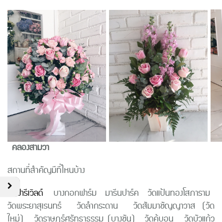
คลองสามวา
สถานที่สำคัญมีที่ไหนบ้าง
ซาฟารีเวิลด์
บางกอกฟาร์ม มารีนปาร์ค วัดแป้นทองโสภาราม
วัดพระยาสุเรนทร์ วัดลำกระดาน วัดสัมมาชัญญาวาส (วัด
ใหม่)
วัดราษฎร์ศรัทธาธรรม (บางชัน) วัดคู้บอน
วัดบัวแก้ว