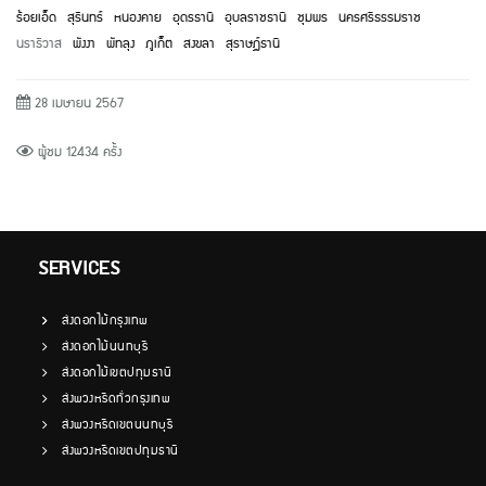
ร้อยเอ็ด
สุรินทร์
หนองคาย
อุดรธานี
อุบลราชธานี
ชุมพร
นครศรีธรรมราช
นราธิวาส
พังงา
พัทลุง
ภูเก็ต
สงขลา
สุราษฏ์ธานี
28 เมษายน 2567
ผู้ชม 12434 ครั้ง
SERVICES
ส่งดอกไม้กรุงเทพ
ส่งดอกไม้นนทบุรี
ส่งดอกไม้เขตปทุมธานี
ส่งพวงหรีดทั่วกรุงเทพ
ส่งพวงหรีดเขตนนทบุรี
ส่งพวงหรีดเขตปทุมธานี