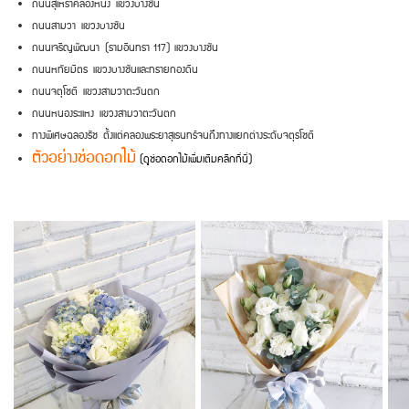
ถนนสุเหร่าคลองหนึ่ง
แขวงบางชัน
ถนนสามวา
แขวงบางชัน
ถนนเจริญพัฒนา
(รามอินทรา 117) แขวงบางชัน
ถนนหทัยมิตร
แขวงบางชันและทรายกองดิน
ถนนจตุโชติ
แขวงสามวาตะวันตก
ถนนหนองระแหง
แขวงสามวาตะวันตก
ทางพิเศษฉลองรัช
ตั้งแต่คลองพระยาสุเรนทร์จนถึงทางแยกต่างระดับจตุรโชติ
ตัวอย่างช่อดอกไม้
(ดูช่อดอกไม้เพิ่มเติมคลิกที่นี่)