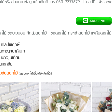
กไม้หรือสอบถามข้อมูลเพิ่มเติมที่ โทร 080-7277879 Line ID : @stor
กไม้
เขตบางบอน
จัดส่งดอกไม้ ช่อดอกไม้ กระเช้าดอกไม้ แจกันดอกไม้
นกัลปพฤกษ์
นกาญจนาภิเษก
บางขุนเทียน
นเอกชัย
างช่อดอกไม้
(ดูช่อดอกไม้เพิ่มเติมคลิกที่นี่)