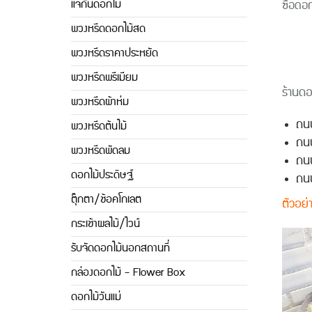
แจกันดอกไม้
ซื้อดอ
พวงหรีดดอกไม้สด
พวงหรีดราคาประหยัด
พวงหรีดพรีเมียม
ร้านดอ
พวงหรีดผ้าห่ม
ถน
พวงหรีดต้นไม้
ถน
พวงหรีดพัดลม
ถนน
ดอกไม้ประดิษฐ์
ถน
ตุ๊กตา/ช้อคโกเลต
ตัวอย่
กระเช้าผลไม้/ไวน์
รับจัดดอกไม้นอกสถานที่
กล่องดอกไม้ - Flower Box
ดอกไม้วันแม่