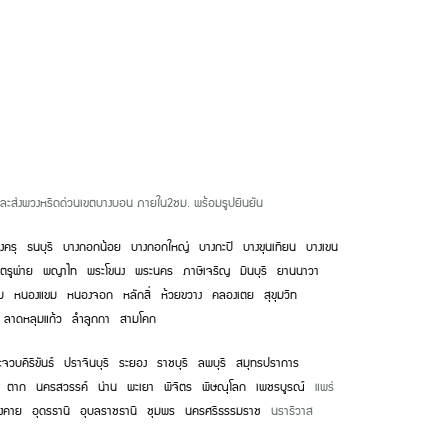
และส่งพวงหรีดด่วนเขตบางบอน ภายใน2ชม. พร้อมรูปยืนยัน
่งครุ
ธนบุรี
บางกอกน้อย
บางกอกใหญ่
บางกะปิ
บางขุนเทียน
บางเขน
ตรูพ่าย
พญาไท
พระโขนง
พระนคร
ภาษีเจริญ
มีนบุรี
ยานนาวา
ม
หนองแขม
หนองจอก
หลักสี่
ห้วยขวาง
คลองเตย
สุขุมวิท
ลาดหลุมแก้ว
ลำลูกกา
สามโคก
จวบคีรีขันธ์
ปราจีนบุรี
ระยอง
ราชบุรี
ลพบุรี
สมุทรปราการ
ตาก
นครสวรรค์
น่าน
พะเยา
พิจิตร
พิษณุโลก
เพชรบูรณ์
แพร่
งคาย
อุดรธานี
อุบลราชธานี
ชุมพร
นครศรีธรรมราช
นราธิวาส