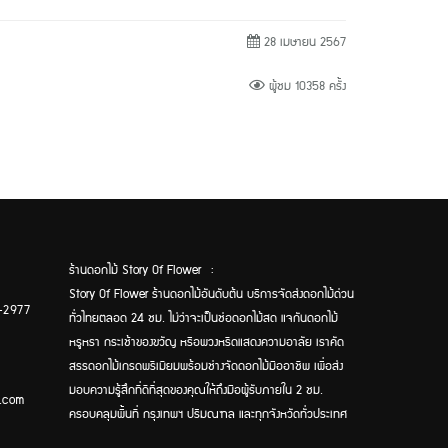
28 เมษายน 2567
ผู้ชม 10358 ครั้ง
ร้านดอกไม้ Story Of Flower :
Story Of Flower ร้านดอกไม้อันดับต้น บริการจัดส่งดอกไม้ด่วน
-2977
ทั่วไทยตลอด 24 ชม. ไม่ว่าจะเป็นช่อดอกไม้สด แจกันดอกไม้
หรูหรา กระเช้าของขวัญ หรือพวงหรีดแสดงความอาลัย เราคัด
สรรดอกไม้เกรดพรีเมียมพร้อมช่างจัดดอกไม้มืออาชีพ เพื่อส่ง
มอบความรู้สึกที่ดีที่สุดของคุณให้ถึงมือผู้รับภายใน 2 ชม.
.com
ครอบคลุมพื้นที่ กรุงเทพฯ ปริมณฑล และทุกจังหวัดทั่วประเทศ