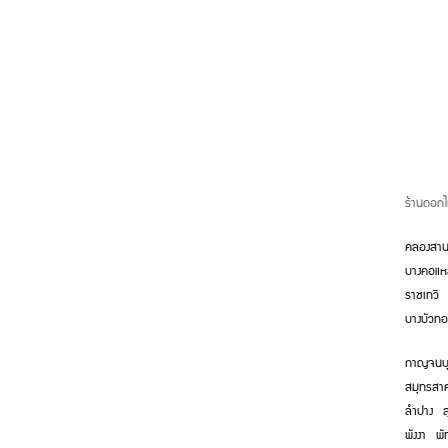
ร้านดอก
คลองสา
บางคอแ
ราชเทวี
บางบัวทอ
กาญจนบุ
สมุทรสา
ลำปาง
ส
พังงา
พั