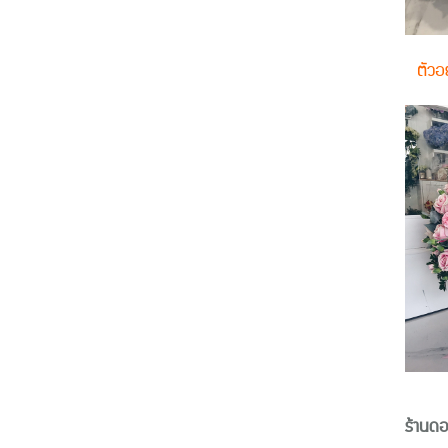
ตัวอ
ร้านด