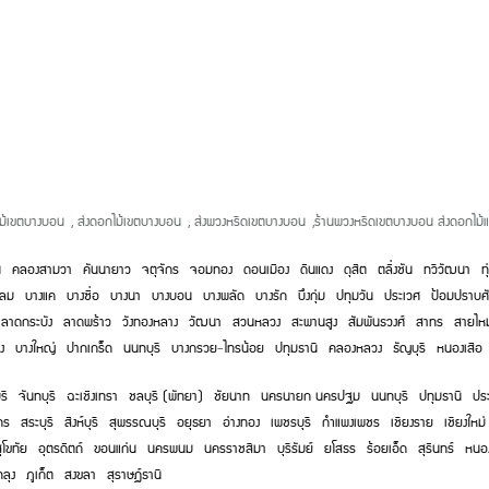
ไม้เขตบางบอน
,
ส่งดอกไม้เขตบางบอน
,
ส่งพวงหรีดเขตบางบอน
,
ร้านพวงหรีดเขตบางบอน ส่งดอกไม้
น
คลองสามวา
คันนายาว
จตุจักร
จอมทอง
ดอนเมือง
ดินแดง
ดุสิต
ตลิ่งชัน
ทวีวัฒนา
ทุ
หลม
บางแค
บางซื่อ
บางนา
บางบอน
บางพลัด
บางรัก
บึงกุ่ม
ปทุมวัน
ประเวศ
ป้อมปราบศั
ลาดกระบัง
ลาดพร้าว
วังทองหลาง
วัฒนา
สวนหลวง
สะพานสูง
สัมพันธวงศ์
สาทร
สายไห
ง
บางใหญ่
ปากเกร็ด
นนทบุรี
บางกรวย
-
ไทรน้อย
ปทุมธานี
คลองหลวง
ธัญบุรี
หนองเสือ
รี
จันทบุรี
ฉะเชิงเทรา
ชลบุรี (พัทยา)
ชัยนาท
นครนายก
นครปฐม
นนทบุรี
ปทุมธานี
ประ
คร
สระบุรี
สิงห์บุรี
สุพรรณบุรี
อยุธยา
อ่างทอง
เพชรบุรี
กำแพงเพชร
เชียงราย
เชียงใหม่
ุโขทัย
อุตรดิตถ์
ขอนแก่น
นครพนม
นครราชสีมา
บุรีรัมย์
ยโสธร
ร้อยเอ็ด
สุรินทร์
หนอ
ทลุง
ภูเก็ต
สงขลา
สุราษฏ์ธานี