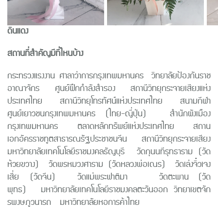
ดินแดง
สถานที่สำคัญมีที่ไหนบ้าง
กระทรวงแรงงาน ศาลาว่าการกรุงเทพมหานคร วิทยาลัยป้องกันราช
อาณาจักร ศูนย์ฝึกกำลังสำรอง สถานีวิทยุกระจายเสียงแห่ง
ประเทศไทย สถานีวิทยุโทรทัศน์แห่งประเทศไทย สนามกีฬา
ศูนย์เยาวชนกรุงเทพมหานคร (ไทย-ญี่ปุ่น) สำนักผังเมือง
กรุงเทพมหานคร ตลาดหลักทรัพย์แห่งประเทศไทย สถาน
เอกอัครราชทูตสาธารณรัฐประชาชนจีน สถานีวิทยุกระจายเสียง
มหาวิทยาลัยเทคโนโลยีราชมงคลธัญบุรี วัดกุนนทีรุทธาราม (วัด
ห้วยขวาง) วัดพรหมวงศาราม (วัดหลวงพ่อเณร) วัดเล่งจิ๋วเจง
เสี่ย (วัดจีน) วัดแม่พระฟาติมา วัดตะพาน (วัด
พุทธ) มหาวิทยาลัยเทคโนโลยีราชมงคลตะวันออก วิทยาเขตจัก
รพงษภูวนารถ มหาวิทยาลัยหอการค้าไทย