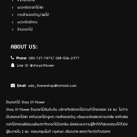
แจกันดอกไม้
พวงหรีดดอกไม้สด
กระเช้าของขวัญ/ผลไม้
พวงหรีดผ้าห่ม
ร้านดอกไม้
ABOUT US
Phone:
080-727-7879/ 088-506-2977
Line ID :
@storyofflower
Email:
sale_flowershop@hotmail.com
ร้านดอกไม้ Story Of Flower :
Story Of Flower ร้านดอกไม้อันดับต้น บริการจัดส่งดอกไม้ด่วนทั่วไทยตลอด 24 ชม. ไม่ว่าจะ
เป็นช่อดอกไม้สด แจกันดอกไม้หรูหรา กระเช้าของขวัญ หรือพวงหรีดแสดงความอาลัย เราคัดสรร
ดอกไม้เกรดพรีเมียมพร้อมช่างจัดดอกไม้มืออาชีพ เพื่อส่งมอบความรู้สึกที่ดีที่สุดของคุณให้ถึงมือ
ผู้รับภายใน 2 ชม. ครอบคลุมพื้นที่ กรุงเทพฯ ปริมณฑล และทุกจังหวัดทั่วประเทศ