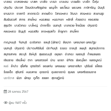
บางเขน
บางคอแหลม
บางแค
บางซื่อ
บางนา
บางบอน
บางพลัด
บางรัก
บึงกุ่ม
ปทุมวัน
ประเวศ
ป้อมปราบศัตรูพ่าย
พญาไท
พระโขนง
พระนคร
ภาษีเจริญ
มีนบุรี
ยานนาวา
ราชเทวี
ลาดกระบัง
ลาดพร้าว
วังทองหลาง
วัฒนา
สวนหลวง
สะพานสูง
สัมพันธวงศ์
สาทร
สายไหม
หนองแขม
หนองจอก
หลักสี่
ห้วยขวาง
คลองเตย
สุขุมวิท
บางบัวทอง
บางใหญ่
ปากเกร็ด
นนทบุรี
บางกรวย
-
ไทรน้อย
ปทุมธานี
คลองหลวง
ธัญบุรี
หนองเสือ
ลาดหลุมแก้ว
ลำลูกกา
สามโคก
กาญจนบุรี
จันทบุรี
ฉะเชิงเทรา
ชลบุรี (พัทยา)
ชัยนาท
นครนายก
นครปฐม
นนทบุรี
ปทุมธานี
ประจวบคีรีขันธ์
ปราจีนบุรี
ระยอง
ราชบุรี
ลพบุรี
สมุทรปราการ
สมุทรสาคร
สระบุรี
สิงห์บุรี
สุพรรณบุรี
อยุธยา
อ่างทอง
เพชรบุรี
กำแพงเพชร
เชียงราย
เชียงใหม่
ตาก
นครสวรรค์
น่าน
พะเยา
พิจิตร
พิษณุโลก
เพชรบูรณ์
แพร่
ลำปาง
สุโขทัย
อุตรดิตถ์
ขอนแก่น
นครพนม
นครราชสีมา
บุรีรัมย์
ยโสธร
ร้อยเอ็ด
สุรินทร์
หนองคาย
อุดรธานี
อุบลราชธานี
ชุมพร
นครศรีธรรมราช
นราธิวาส
พังงา
พัทลุง
ภูเก็ต
สงขลา
สุราษฏ์ธานี
28 เมษายน 2567
ผู้ชม 11417 ครั้ง