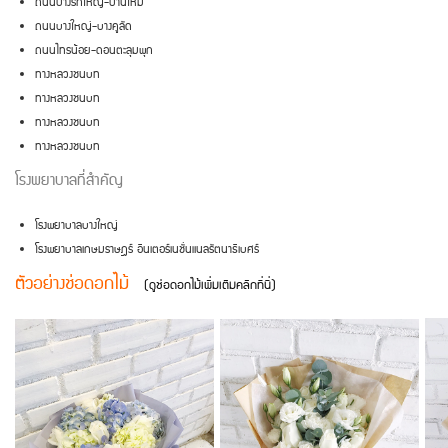
ถนนบางรักใหญ่-บ้านใหม่
ถนนบางใหญ่-บางคูลัด
ถนนไทรน้อย-ดอนตะลุมพุก
ทางหลวงชนบท
ทางหลวงชนบท
ทางหลวงชนบท
ทางหลวงชนบท
โรงพยาบาลที่สำคัญ
โรงพยาบาลบางใหญ่
โรงพยาบาลเกษมราษฎร์ อินเตอร์เนชั่นแนลรัตนาธิเบศร์
ตัวอย่างช่อดอกไม้
(ดูช่อดอกไม้เพิ่มเติมคลิกที่นี่)