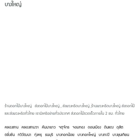
บางใหญ่
ร้านดอกไม้บางใหญ่
ส่งดอกไม้บางใหญ่
,
ส่งพวงหรีดบางใหญ่
,
ร้านพวงหรีดบางใหญ่ ส่งดอกไม้
และส่งพวงหรีดทั่วไทย เรามีเครือข่ายทั่วประเทศ ส่งดอกไม้รวดเร็วภายใน
2
ชม. ทั่วไทย
คลองสาน
คลองสามวา
คันนายาว
จตุจักร
จอมทอง
ดอนเมือง
ดินแดง
ดุสิต
ตลิ่งชัน
ทวีวัฒนา
ทุ่งครุ
ธนบุรี
บางกอกน้อย
บางกอกใหญ่
บางกะปิ
บางขุนเทียน