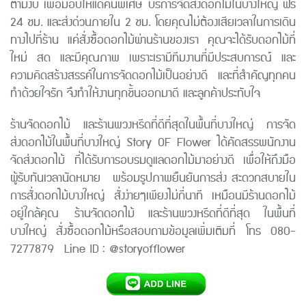
ตามงบ เพื่อมอบให้แด่คนพิเศษ บริการจัดส่งดอกไม้ในบางใหญ่ ฟรี
24
ชม. และส่งด่วนภายใน
2
ชม. โดยคุณไม่ต้องเสียเวลาในการเดิน
ทางไปที่ร้าน แค่สั่งซื้อดอกไม้ผ่านร้านของเรา คุณจะได้รับดอกไม้ที่
ใหม่ สด และมีคุณภาพ เพราะเรามีทีมงานที่มีประสบการณ์ และ
ความคิดสร้างสรรค์ในการจัดดอกไม้เป็นอย่างดี และที่สำคัญทุกคน
ทำด้วยใจรัก จึงทำให้งานทุกชิ้นออกมาดี และลูกค้าประทับใจ
ร้านจัดดอกไม้ และร้านพวงหรีดที่ดีที่สุดในพื้นที่บางใหญ่ การจัด
ส่งดอกไม้ในพื้นที่บางใหญ่
Story OF Flower
ได้คัดสรรพนักงาน
จัดส่งดอกไม้ ที่ได้รับการอบรมดูแลดอกไม้มาอย่างดี เพื่อให้ถึงมือ
ผู้รับทันเวลานัดหมาย
พร้อมรูปภาพยืนยันการส่ง สะดวกสบายใน
การสั่งดอกไม้บางใหญ่ สั่งง่ายๆเพียงไม่กี่นาที เหมือนมีร้านดอกไม้
อยู่ใกล้คุณ
ร้านจัดดอกไม้ และร้านพวงหรีดที่ดีที่สุด ในพื้นที่
บางใหญ่ สั่งซื้อดอกไม้หรือสอบถามข้อมูลเพิ่มเติมที่ โทร 080-
7277879 Line ID : @storyofflower