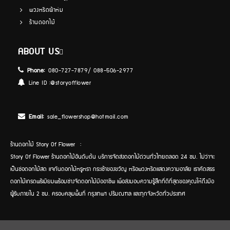
พวงหรีดผ้าห่ม
ร้านดอกไม้
ABOUT US
Phone:
080-727-7879/ 088-506-2977
Line ID :
@storyofflower
Email:
sale_flowershop@hotmail.com
ร้านดอกไม้ Story Of Flower :
Story Of Flower ร้านดอกไม้อันดับต้น บริการจัดส่งดอกไม้ด่วนทั่วไทยตลอด 24 ชม. ไม่ว่าจะ
เป็นช่อดอกไม้สด แจกันดอกไม้หรูหรา กระเช้าของขวัญ หรือพวงหรีดแสดงความอาลัย เราคัดสรร
ดอกไม้เกรดพรีเมียมพร้อมช่างจัดดอกไม้มืออาชีพ เพื่อส่งมอบความรู้สึกที่ดีที่สุดของคุณให้ถึงมือ
ผู้รับภายใน 2 ชม. ครอบคลุมพื้นที่ กรุงเทพฯ ปริมณฑล และทุกจังหวัดทั่วประเทศ