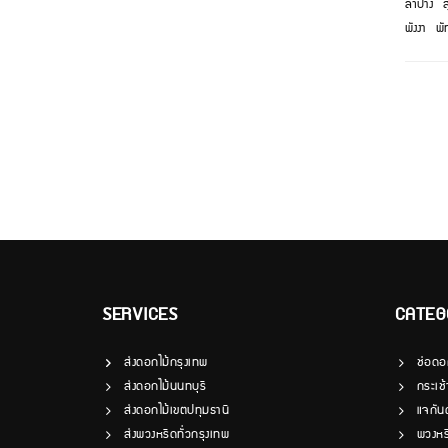
ลำปาง
ส
พังงา
พั
SERVICES
CATEG
ส่งดอกไม้กรุงเทพ
ช่อดอ
ส่งดอกไม้นนทบุรี
กระเช
ส่งดอกไม้เขตปทุมธานี
แจกัน
ส่งพวงหรีดทั่วกรุงเทพ
พวงหร