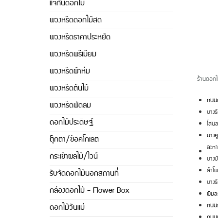
แจกันดอกไม้
พวงหรีดดอกไม้สด
พวงหรีดราคาประหยัด
พวงหรีดพรีเมียม
พวงหรีดผ้าห่ม
ร้านดอกไ
พวงหรีดต้นไม้
ถนน
พวงหรีดพัดลม
บางร
ดอกไม้ประดิษฐ์
โสน
บางคู
ตุ๊กตา/ช้อคโกเลต
ละหา
กระเช้าผลไม้/ไวน์
บางบ
ลำโพ
รับจัดดอกไม้นอกสถานที่
บางร
กล่องดอกไม้ - Flower Box
พิมล
ถนนร
ดอกไม้วันแม่
ถนนบ