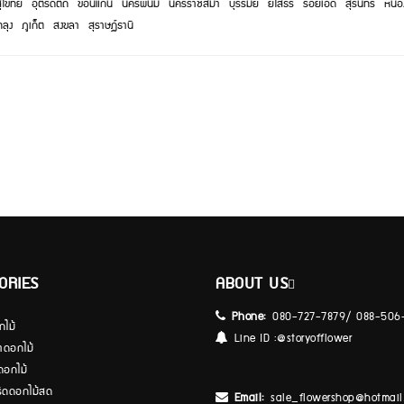
ุโขทัย
อุตรดิตถ์
ขอนแก่น
นครพนม
นครราชสีมา
บุรีรัมย์
ยโสธร
ร้อยเอ็ด
สุรินทร์
หนอ
ทลุง
ภูเก็ต
สงขลา
สุราษฏ์ธานี
ORIES
ABOUT US
Phone:
080-727-7879/ 088-506
กไม้
Line ID :
@storyofflower
้าดอกไม้
ดอกไม้
ีดดอกไม้สด
Email:
sale_flowershop@hotmail