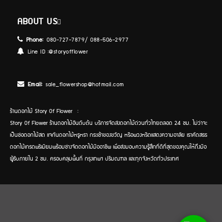
ABOUT US
Phone:
080-727-7879/ 088-506-2977
Line ID :
@storyofflower
Email:
sale_flowershop@hotmail.com
ร้านดอกไม้ Story Of Flower :
Story Of Flower ร้านดอกไม้อันดับต้น บริการจัดส่งดอกไม้ด่วนทั่วไทยตลอด 24 ชม. ไม่ว่าจะ
เป็นช่อดอกไม้สด แจกันดอกไม้หรูหรา กระเช้าของขวัญ หรือพวงหรีดแสดงความอาลัย เราคัดสรร
ดอกไม้เกรดพรีเมียมพร้อมช่างจัดดอกไม้มืออาชีพ เพื่อส่งมอบความรู้สึกที่ดีที่สุดของคุณให้ถึงมือ
ผู้รับภายใน 2 ชม. ครอบคลุมพื้นที่ กรุงเทพฯ ปริมณฑล และทุกจังหวัดทั่วประเทศ