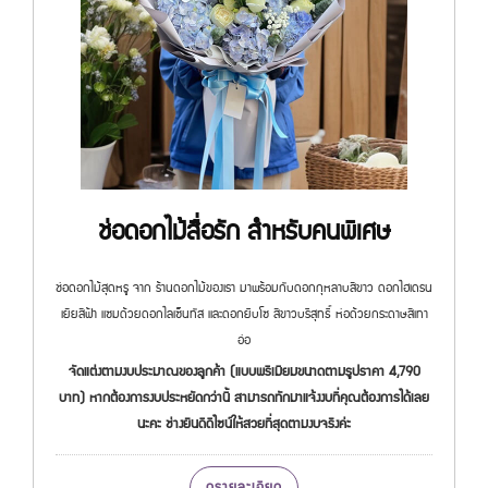
ช่อดอกไม้สื่อรัก สำหรับคนพิเศษ
ช่อดอกไม้สุดหรู จาก ร้านดอกไม้ของเรา มาพร้อมกับดอกกุหลาบสีขาว ดอกไฮเดรน
เยียสีฟ้า แซมด้วยดอกไลเซ็นทัส และดอกยิบโซ สีขาวบริสุทธิ์ ห่อด้วยกระดาษสีเทา
อ่อ
จัดแต่งตามงบประมาณของลูกค้า (แบบพรีเมียมขนาดตามรูปราคา 4,790
บาท) หากต้องการงบประหยัดกว่านี้ สามารถทักมาแจ้งงบที่คุณต้องการได้เลย
นะคะ ช่างยินดีดีไซน์ให้สวยที่สุดตามงบจริงค่ะ
ดูรายละเอียด