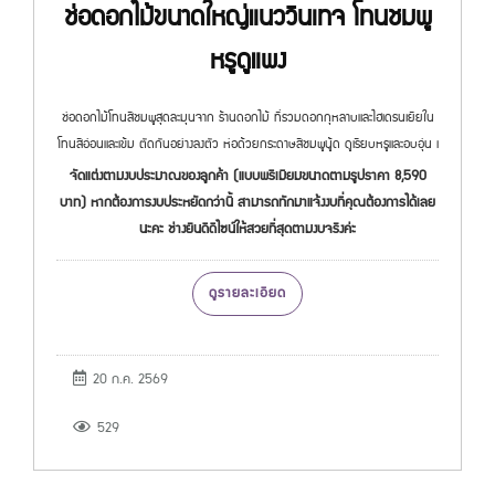
ช่อดอกไม้ขนาดใหญ่แนววินเทจ โทนชมพู
หรูดูแพง
ช่อดอกไม้โทนสีชมพูสุดละมุนจาก ร้านดอกไม้ ที่รวมดอกกุหลาบและไฮเดรนเยียใน
โทนสีอ่อนและเข้ม ตัดกันอย่างลงตัว ห่อด้วยกระดาษสีชมพูนู้ด ดูเรียบหรูและอบอุ่น เ
จัดแต่งตามงบประมาณของลูกค้า (แบบพรีเมียมขนาดตามรูปราคา 8,590
บาท) หากต้องการงบประหยัดกว่านี้ สามารถทักมาแจ้งงบที่คุณต้องการได้เลย
นะคะ ช่างยินดีดีไซน์ให้สวยที่สุดตามงบจริงค่ะ
ดูรายละเอียด
20 ก.ค. 2569
529