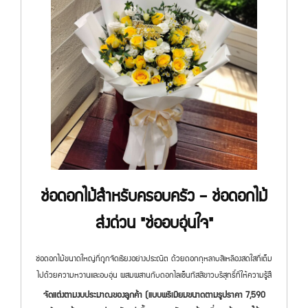
ช่อดอกไม้สำหรับครอบครัว – ช่อดอกไม้
ส่งด่วน "ช่ออบอุ่นใจ"
ช่อดอกไม้ขนาดใหญ่ที่ถูกจัดเรียงอย่างประณีต ด้วยดอกกุหลาบสีเหลืองสดใสที่เต็ม
ไปด้วยความหวานและอบอุ่น ผสมผสานกับดอกไลเซ็นทัสสีขาวบริสุทธิ์ที่ให้ความรู้สึ
จัดแต่งตามงบประมาณของลูกค้า (แบบพรีเมียมขนาดตามรูปราคา 7,590