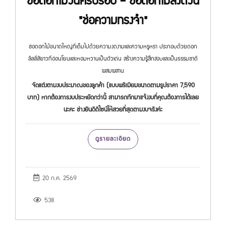
ช่อดอกไม้วันครบรอบ – ช่อดอกไม้ส่งด่วน
"ช่อความทรงจำ"
ช่อดอกไม้ขนาดใหญ่ที่เต็มไปด้วยความงดงามและความหรูหรา ประกอบด้วยดอก
ลิลลี่สีขาวที่อ่อนโยนและหอมหวานเป็นตัวเด่น สร้างความรู้สึกสงบและเป็นธรรมชาติ
ผสมผสาน
จัดแต่งตามงบประมาณของลูกค้า (แบบพรีเมียมขนาดตามรูปราคา 7,590
บาท) หากต้องการงบประหยัดกว่านี้ สามารถทักมาแจ้งงบที่คุณต้องการได้เลย
นะคะ ช่างยินดีดีไซน์ให้สวยที่สุดตามงบจริงค่ะ
ดูรายละเอียด
20 ก.ค. 2569
538