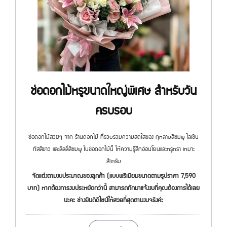
ช่อดอกไม้หรูขนาดใหญ่พิเศษ สำหรับวัน
ครบรอบ
ช่อดอกไม้สวยๆ จาก ร้านดอกไม้ ที่รวบรวมความสดใสของ กุหลาบสีชมพู ไลเซ็น
ทัสสีขาว และลิลลี่สีชมพู ในช่อดอกไม้นี้ ให้ความรู้สึกอ่อนโยนและหรูหรา เหมาะ
สำหรับ
จัดแต่งตามงบประมาณของลูกค้า (แบบพรีเมียมขนาดตามรูปราคา 7,590
บาท) หากต้องการงบประหยัดกว่านี้ สามารถทักมาแจ้งงบที่คุณต้องการได้เลย
นะคะ ช่างยินดีดีไซน์ให้สวยที่สุดตามงบจริงค่ะ