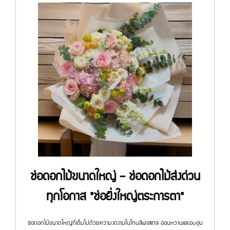
ช่อดอกไม้ขนาดใหญ่ – ช่อดอกไม้ส่งด่วน
ทุกโอกาส "ช่อยิ่งใหญ่ตระการตา"
ช่อดอกไม้ขนาดใหญ่ที่เต็มไปด้วยความงดงามในโทนสีพาสเทล อ่อนหวานและอบอุ่น