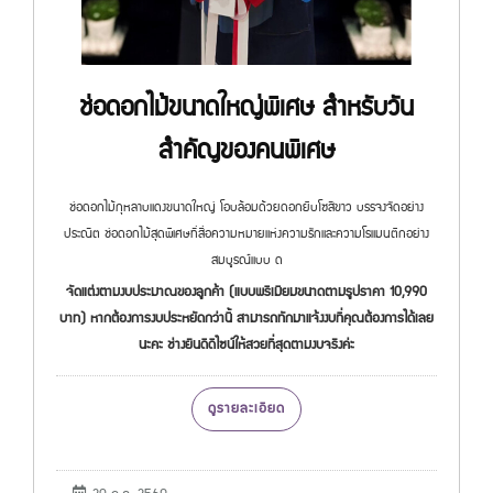
ช่อดอกไม้ขนาดใหญ่พิเศษ สำหรับวัน
สำคัญของคนพิเศษ
ช่อดอกไม้กุหลาบแดงขนาดใหญ่ โอบล้อมด้วยดอกยิบโซสีขาว บรรจงจัดอย่าง
ประณีต ช่อดอกไม้สุดพิเศษที่สื่อความหมายแห่งความรักและความโรแมนติกอย่าง
สมบูรณ์แบบ ด
จัดแต่งตามงบประมาณของลูกค้า (แบบพรีเมียมขนาดตามรูปราคา 10,990
บาท) หากต้องการงบประหยัดกว่านี้ สามารถทักมาแจ้งงบที่คุณต้องการได้เลย
นะคะ ช่างยินดีดีไซน์ให้สวยที่สุดตามงบจริงค่ะ
ดูรายละเอียด