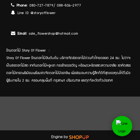
Phone:
080-727-7879/ 088-506-2977
Line ID :
@storyofflower
Email:
sale_flowershop@hotmail.com
ร้านดอกไม้ Story Of Flower :
Story Of Flower ร้านดอกไม้อันดับต้น บริการจัดส่งดอกไม้ด่วนทั่วไทยตลอด 24 ชม. ไม่ว่าจะ
เป็นช่อดอกไม้สด แจกันดอกไม้หรูหรา กระเช้าของขวัญ หรือพวงหรีดแสดงความอาลัย เราคัดสรร
ดอกไม้เกรดพรีเมียมพร้อมช่างจัดดอกไม้มืออาชีพ เพื่อส่งมอบความรู้สึกที่ดีที่สุดของคุณให้ถึงมือ
ผู้รับภายใน 2 ชม. ครอบคลุมพื้นที่ กรุงเทพฯ ปริมณฑล และทุกจังหวัดทั่วประเทศ
Engine by