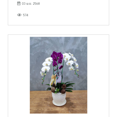
03 พ.ย. 2568
574