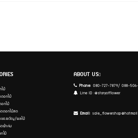
ORIES
ABOUT US
Phone:
080-727-7879/ 088-506
กไม้
Line ID :
@storyofflower
้าดอกไม้
ดอกไม้
ีดดอกไม้สด
Email:
sale_flowershop@hotmail
้าของขวัญ/ผลไม้
ีดผ้าห่ม
อกไม้