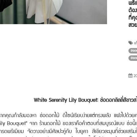
พรี
ต้อ
ที่ค
สวย
แท
ช่อด
ช่อดอ
20
White Serenity Lily Bouquet: ช่อดอกลิลลี่สีขาวสไต
ากคุณกำลังมองหา ช่อดอกไม้
ดีไซน์เรียบง่ายแต่ทรงพลัง แฝงไปด้วยคว
ily Bouquet"
จาก ร้านดอกไม้
ของเราคือคำตอบที่สมบูรณ์แบบ ช่อนี้
กรดพรีเมียม จัดวางอย่างมีศิลปะคู่กับ ใบยูคา
สีเขียวละมุนที่ช่วยเสริม