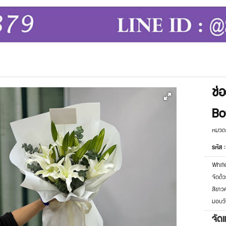
ช่
Bo
หมวดห
รหัส 
White
จัดด้
สีขาว
มอบวั
จัด