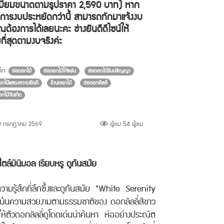
เมียมขนาดตามรูปราคา 2,590 บาท) หาก
งการงบประหยัดกว่านี้ สามารถทักมาแจ้งงบ
ุณต้องการได้เลยนะคะ ช่างยินดีดีไซน์ให้
ที่สุดตามงบจริงค่ะ
็ก:
ช่อดอกไม้
ช่อดอกไม้ให้แฟน
ช่อดอกไม้รับปริญญา
อกไม้แสดงความยินดี
ร้านดอกไม้
ช่อดอกลิลลี่
กไม้วันเกิด
 กรกฎาคม 2569
ผู้ชม 54 ผู้ชม
ล์มินิมอล เรียบหรู ดูทันสมัย
ามรู้สึกที่ลึกซึ้งและดูทันสมัย "White Serenity
เน้นความสวยงามตามธรรมชาติของ ดอกลิลลี่สีขาว
ให้ตัวดอกลิลลี่ดูโดดเด่นน่าค้นหา ห่ออย่างประณีต