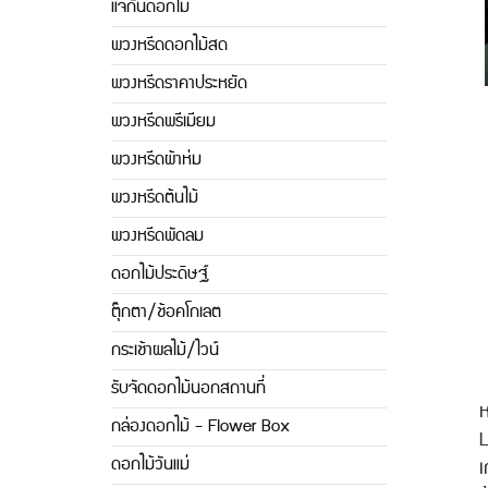
แจกันดอกไม้
พวงหรีดดอกไม้สด
พวงหรีดราคาประหยัด
พวงหรีดพรีเมียม
พวงหรีดผ้าห่ม
พวงหรีดต้นไม้
พวงหรีดพัดลม
ดอกไม้ประดิษฐ์
ตุ๊กตา/ช้อคโกเลต
กระเช้าผลไม้/ไวน์
รับจัดดอกไม้นอกสถานที่
ห
กล่องดอกไม้ - Flower Box
L
ดอกไม้วันแม่
เ