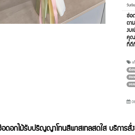
วันเร
ช่อ
ตาม
งบเ
คุณ
ที่ด
แท
สั่งช
ช่อด
ของข
08
ช่อดอกไม้รับปริญญาโทนสีพาสเทลสดใส บริการสั่ง