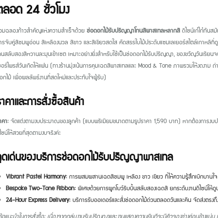
ตลอด 24 ชั่วโมง
่วมฉลองก้าวสำคัญแห่งความสำเร็จด้วย
ช่อดอกไม้รับปริญญาโทนสีพาสเทลหลากสี
ดีไซน์เก๋ไก๋ทันส
ารจับคู่สีชมพูอ่อน สีเหลืองนวล สีขาว และสีเขียวสดใส คัดสรรใบไม้ประดับแซมเลเยอร์สไตล์เกาหลีที่ด
ทนสลับสองสีหวานละมุนเข้าเซต เหมาะอย่างยิ่งสำหรับใช้เป็นช่อดอกไม้รับปริญญา, ของขวัญวันเรียนจ
ซอร์ไพรส์วันเกิดให้แฟน (ทางร้านมุ่งเน้นการคุมเฉดสีพาสเทลและ Mood & Tone ภาพรวมให้งดงาม ถ่ายรูปข
อกไม้ เพื่อผลลัพธ์งานที่สดใหม่และประทับใจผู้รับ)
าคาและการสั่งซื้อสินค้า
าคา:
จัดแต่งตามงบประมาณของลูกค้า (แบบพรีเมียมขนาดตามรูปราคา 1,590 บาท) หากต้องการงบประหยั
ีไซน์ให้สวยที่สุดตามงบจริงค่ะ
จุดเด่นของบริการช่อดอกไม้รับปริญญาพาสเทล
Vibrant Pastel Harmony:
การผสมผสานเฉดสีชมพู เหลือง ขาว เขียว ที่ให้ความรู้สึกเบิกบานใจ 
Bespoke Two-Tone Ribbon:
พิเศษด้วยการผูกโบว์ริบบิ้นสลับสองเฉดสี ยกระดับงานดีไซน์ให้ดูน
24-Hour Express Delivery:
บริการรับออเดอร์และสั่งช่อดอกไม้ด่วนตลอดวันและคืน จัดส่งตรงถึ
ข้อแนะนำในการสั่งซื้อ: เนื่องจากกลุ่มงานรับปริญญาและงานแสดงความยินดีจะมีคิวจองช่างค่อนข้างแน่น 