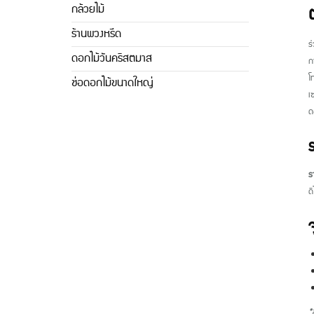
กล้วยไม้
ร้านพวงหรีด
ร
ดอกไม้วันคริสตมาส
ก
โ
ช่อดอกไม้ขนาดใหญ่
เ
ด
ร
ร
ด
*