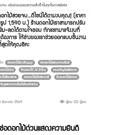
ียนจบ หรือร่วมฉลองความสำเร็จในทุกโอกาสพิเศษ
ดอกไม้สวยจบ...ดีไซน์ได้ตามงบคุณ! (ราคา
รูป 1,590 บ.) ร้านดอกไม้เราสามารถปรับ
พิ่ม-ลดได้ตามใจชอบ ทักแชทมาแจ้งงบที่
ต้องการ ให้ช่างของเราช่วยออกแบบชิ้นงาน
ีที่สุดให้คุณซิคะ
็ก:
ช่อดอกไม้รับปริญญา
ช่อดอกไม้แสดงความยินดี
่อดอกไม้ด่วน
ร้านดอกไม้ 24 ชั่วโมง
ของขวัญวันเรียนจบ
อกไม้สีพาสเทล
ช่อดอกไม้สไตล์เกาหลี
ร้านดอกไม้ส่งด่วน
วัญแสดงความยินดีเลื่อนตำแหน่ง
 สิงหาคม 2569
ผู้ชม 122 ผู้ชม
ช่อดอกไม้ด่วนแสดงความยินดี