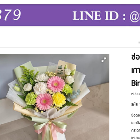
ห
ช่
เก
Bi
หมวดห
รหัส 
ช่อดอ
เฉดสี
กระดา
เหมาะ