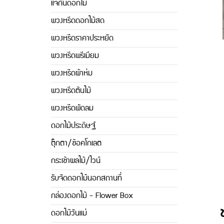
แจกันดอกไม้
พวงหรีดดอกไม้สด
พวงหรีดราคาประหยัด
พวงหรีดพรีเมียม
พวงหรีดผ้าห่ม
พวงหรีดต้นไม้
พวงหรีดพัดลม
ดอกไม้ประดิษฐ์
ตุ๊กตา/ช้อคโกเลต
กระเช้าผลไม้/ไวน์
รับจัดดอกไม้นอกสถานที่
กล่องดอกไม้ - Flower Box
ดอกไม้วันแม่