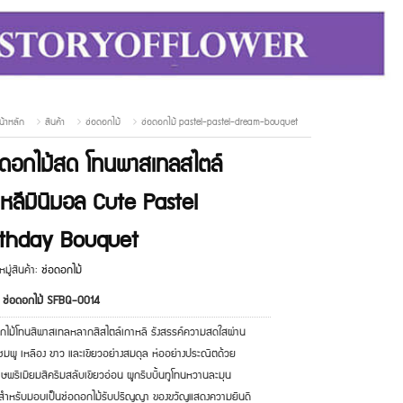
น้าหลัก
สินค้า
ช่อดอกไม้
ช่อดอกไม้ pastel-pastel-dream-bouquet
อดอกไม้สด โทนพาสเทลสไตล์
าหลีมินิมอล Cute Pastel
rthday Bouquet
มู่สินค้า:
ช่อดอกไม้
: ช่อดอกไม้ SFBQ-0014
กไม้โทนสีพาสเทลหลากสีสไตล์เกาหลี รังสรรค์ความสดใสผ่าน
ชมพู เหลือง ขาว และเขียวอย่างสมดุล ห่ออย่างประณีตด้วย
ษพรีเมียมสีครีมสลับเขียวอ่อน ผูกริบบิ้นทูโทนหวานละมุน
สำหรับมอบเป็นช่อดอกไม้รับปริญญา ของขวัญแสดงความยินดี