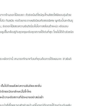
มัยจากร้านดอกไม้ของเรา ตัวช่อเน้นดีไซน์คุมโทนสีสดใสฟีลอบอุ่นด้วย
ูโปร่ง ทันสมัย ห่อด้วยกระดาษพรีเมียมคัดสรรพิเศษ ผูกริบบิ้นซาตินทู
บ, ช่อดอกไม้แสดงความยินดีเนื่องในโอกาสเลื่อนตำแหน่ง หรือมอบ
ึ้นกล้องคู่กับชุดครุยหรือชุดสากลได้เด่นที่สุด โดยไม่ได้อ้างอิงชนิด
ดกว่านี้ สามารถทักมาแจ้งงบที่คุณต้องการได้เลยนะคะ ช่างยินดี
เต็มไปด้วยพลังแห่งความยินดีและสดชื่น
่ารักและมีเอกลักษณ์ไม่ซ้ำใคร
งหน้างานหรือสถานที่นัดหมายอย่างแม่นยำ
แนะนำสั่งซื้อและจองคิวล่วงหน้า แต่ในกรณีต้องการใช้งานด่วนฉับพลัน