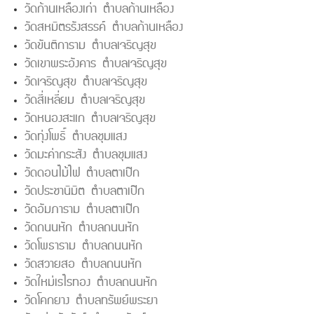
วัดก้านเหลืองเก่า ตำบลก้านเหลือง
วัดสหมิตรรังสรรค์ ตำบลก้านเหลือง
วัดขันติการาม ตำบลเจริญสุข
วัดเขาพระอังคาร ตำบลเจริญสุข
วัดเจริญสุข ตำบลเจริญสุข
วัดสี่เหลี่ยม ตำบลเจริญสุข
วัดหนองสะแก ตำบลเจริญสุข
วัดทุ่งโพธิ์ ตำบลชุมแสง
วัดมะค่ากระสัง ตำบลชุมแสง
วัดดอนไม้ไฟ ตำบลตาเป๊ก
วัดประชานิมิต ตำบลตาเป๊ก
วัดอัมภาราม ตำบลตาเป๊ก
วัดถนนหัก ตำบลถนนหัก
วัดโพธาราม ตำบลถนนหัก
วัดสวายสอ ตำบลถนนหัก
วัดใหม่เรไรทอง ตำบลถนนหัก
วัดโคกยาง ตำบลทรัพย์พระยา