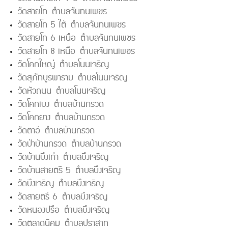
วัดสายโท ตำบลจันทนเพชร
วัดสายโท 5 ใต้ ตำบลจันทนเพชร
วัดสายโท 6 เหนือ ตำบลจันทนเพชร
วัดสายโท 8 เหนือ ตำบลจันทนเพชร
วัดโคกใหญ่ ตำบลโนนเจริญ
วัดสุภัทบูรพาราม ตำบลโนนเจริญ
วัดหัวถนน ตำบลโนนเจริญ
วัดโคกเบง ตำบลบ้านกรวด
วัดโคกยาง ตำบลบ้านกรวด
วัดตาอี ตำบลบ้านกรวด
วัดป่าบ้านกรวด ตำบลบ้านกรวด
วัดบ้านบึงเก่า ตำบลบึงเจริญ
วัดบ้านสายตรี 5 ตำบลบึงเจริญ
วัดบึงเจริญ ตำบลบึงเจริญ
วัดสายตรี 6 ตำบลบึงเจริญ
วัดหนองปรือ ตำบลบึงเจริญ
วัดตลาดนิคม ตำบลปราสาท