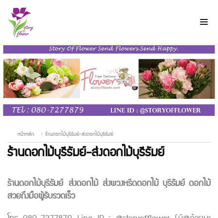
หน้าหลัก
ร้านดอกไม้บุรีรัมย์-ส่งดอกไม้บุรีรัมย์
ร้านดอกไม้บุรีรัมย์-ส่งดอกไม้บุรีรัมย์
ร้านดอกไม้บุรีรัมย์
ส่งดอกไม้ ส่งพวงหรีดดอกไม้ บุรีรัมย์ ดอกไม้
สวยถึงมือผู้รับรวดเร็ว