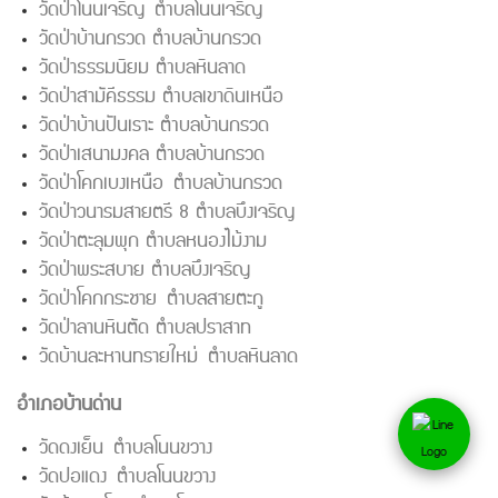
วัดป่าโนนเจริญ ตำบลโนนเจริญ
วัดป่าบ้านกรวด ตำบลบ้านกรวด
วัดป่าธรรมนิยม ตำบลหินลาด
วัดป่าสามัคีธรรม ตำบลเขาดินเหนือ
วัดป่าบ้านปันเราะ ตำบลบ้านกรวด
วัดป่าเสนามงคล ตำบลบ้านกรวด
วัดป่าโคกเบงเหนือ ตำบลบ้านกรวด
วัดป่าวนารมสายตรี 8 ตำบลบึงเจริญ
วัดป่าตะลุมพุก ตำบลหนองไม้งาม
วัดป่าพระสบาย ตำบลบึงเจริญ
วัดป่าโคกกระชาย ตำบลสายตะกู
วัดป่าลานหินตัด ตำบลปราสาท
วัดบ้านละหานทรายใหม่ ตำบลหินลาด
อำเภอบ้านด่าน
วัดดงเย็น ตำบลโนนขวาง
วัดปอแดง ตำบลโนนขวาง