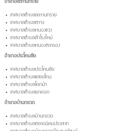
อำเภอละหานทราย
เทศบาลตำบลละหานทราย
เทศบาลตำบลตาจง
เทศบาลตำบลหนองแวง
เทศบาลตำบลสำโรงใหม่
เทศบาลตำบลหนองตะครอง
อำเภอประโคนชัย
เทศบาลตำบลประโคนชัย
เทศบาลตำบลแสลงโทน
เทศบาลตำบลโคกม้า
เทศบาลตำบลเขาคอก
อำเภอบ้านกรวด
เทศบาลตำบลบ้านกรวด
เทศบาลตำบลตลาดนิคมปราสาท