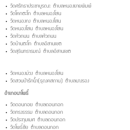
วัดศรัทธาประชาบูรณะ ตำบลหนองยายพิมพ์
วัดโคกตะโก ตำบลหนองโสน
วัดหนองกง ตำบลหนองโสน
วัดหนองโสน ตำบลหนองโสน
วัดหัวถนน ตำบลหัวถนน
วัดบ้านตะโก ตำบลอีสานเขต
วัดสุรินทรารมณ์ ตำบลอีสานเขต
วัดหนองม่วง ตำบลหนองโสน
วัดสวนป่ารักน้ำ(ธุดงคสถาน) ตำบลนางรอง
อำเภอนาโพธิ์
วัดดอนกอย ตำบลดอนกอก
วัดทรงธรรม ตำบลดอนกอก
วัดประทุมเมศ ตำบลดอนกอก
วัดโพธิ์ชัย ตำบลดอนกอก