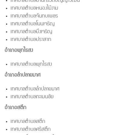
เทศบาลตำบลบ้านกรวดปัญญาวัฒน์
เทศบาลตำบลหนองไม้งาม
เทศบาลตำบลจันทบเพชร
เทศบาลตำบลโนนเจริญ
เทศบาลตำบลบึงเจริญ
เทศบาลตำบลปราสาท
อำเภอพุทไธสง
เทศบาลตำบลพุทไธสง
อำเภอลำปลายมาศ
เทศบาลตำบลลำปลายมาศ
เทศบาลตำบลทะเมนชัย
อำเภอสตึก
เทศบาลตำบลสตึก
เทศบาลตำบลศรีสตึก