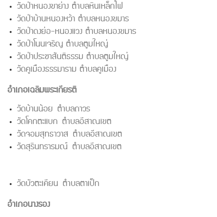
วัดป่าหนองขาย่าง ตำบลหินเหล็กไฟ
วัดป่าบ้านหนองหว้า ตำบลหนองขมาร
วัดป่าดงย่อ-หนองแวง ตำบลหนองขมาร
วัดป่าโนนเจริญ ตำบลตูมใหญ่
วัดป่าประชาสันติธรรม ตำบลตูมใหญ่
วัดคูเมืองธรรมาราม ตำบลคูเมือง
อำเภอเฉลิมพระเกียรติ
วัดบ้านน้อย ตำบลถาวร
วัดโคกตะแบก ตำบลอีสาณเขต
วัดจอมสุทธาวาส ตำบลอีสาณเขต
วัดสุรินทรารมณ์ ตำบลอีสาณเขต
วัดบัวตะเคียน ตำบลตาเป็ก
อำเภอนางรอง