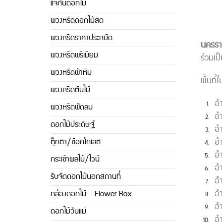
แจกันดอกไม้
พวงหรีดดอกไม้สด
พวงหรีดราคาประหยัด
นครรา
พวงหรีดพรีเมียม
ร่วมเป
พวงหรีดผ้าห่ม
พื้นที
พวงหรีดต้นไม้
อำ
พวงหรีดพัดลม
อำ
ดอกไม้ประดิษฐ์
อำ
อ
ตุ๊กตา/ช้อคโกเลต
อำ
กระเช้าผลไม้/ไวน์
อ
รับจัดดอกไม้นอกสถานที่
อ
อ
กล่องดอกไม้ - Flower Box
อ
ดอกไม้วันแม่
อำ