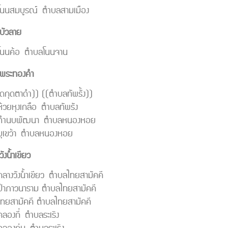
โนนสมบูรณ์ ตำบลสามเมือง
บัวลาย
โนนค้อ ตำบลโนนจาน
พระทองคำ
ัดกุดตาดำ)) ((ตำบลทัพรั้ง))
ห้วยหุงเกลือ ตำบลทัพรัง
ดทำนบพัฒนา ตำบลหนองหอย
บุเขว้า ตำบลหนองหอย
ังน้ำเขียว
กลางวังน้ำเขียว ตำบลไทยสามัคคี
ป่าภาวนาราม ตำบลไทยสามัคคี
ไทยสามัคคี ตำบลไทยสามัคคี
คลองกี่ ตำบลระเริง