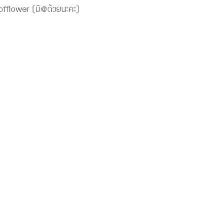
offlower (มี@ด้วยนะคะ)