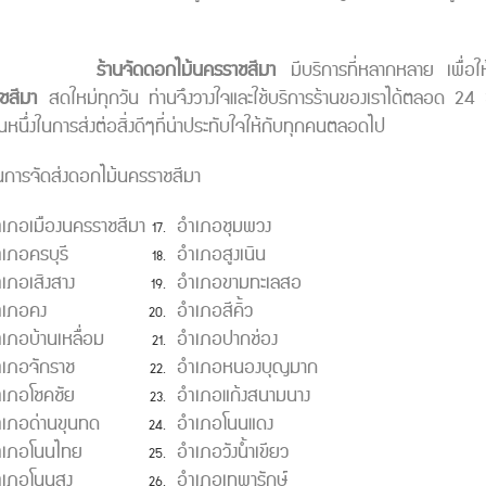
ร้านจัดดอกไม้นครราชสีมา
มีบริการที่หลากหลาย เพื่อให้
ชสีมา
สดใหม่ทุกวัน ท่านจึงวางใจและใช้บริการร้านของเราได้ตลอด 24 ชั่ว
็นหนึ่งในการส่งต่อสิ่งดีๆที่น่าประทับใจให้กับทุกคนตลอดไป
่ในการจัดส่งดอกไม้นครราชสีมา​
เภอเมืองนครราชสีมา
อำเภอชุมพวง
เภอครบุรี
อำเภอสูงเนิน
เภอเสิงสาง
อำเภอขามทะเลสอ
ำเภอคง
อำเภอสีคิ้ว
เภอบ้านเหลื่อม
อำเภอปากช่อง
ำเภอจักราช
อำเภอหนองบุญมาก
ำเภอโชคชัย
อำเภอแก้งสนามนาง
ำเภอด่านขุนทด
อำเภอโนนแดง
ำเภอโนนไทย
อำเภอวังน้ำเขียว
เภอโนนสูง
อำเภอเทพารักษ์