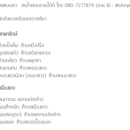
ชีพแบบเรา สนใจสอบถามได้ที่ โทร 080-7277879 Line ID : @story
จัดส่งพวงหรีดนครราชสีมา
เทพารักษ์
ห้วยน้ำเค็ม ตำบลบึงปรือ
กุดสระแก้ว ตำบลวังยายทอง
บ้านกล้ยว ตำบลพุดซา
ดสะพานหิน ตำบลหนองแวง
ดหนองแวงน้อย (หนองแวง) ตำบลหนองแวง
มืองยาง
จินดาราม ละหานปลาค้าว
โนนตำหนัก ตำบลเมืองยาง
โนนสมบูรณ์ ตำบลละหานปลาค้าว
โนนลอย ตำบลกระเบื้องนอก