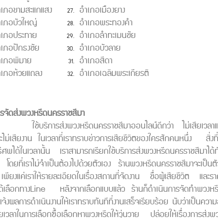
ำเภอขามสะแกแสง
อำเภอเมืองยาง
ำเภอบัวใหญ่
อำเภอพระทองคำ
ำเภอประทาย
อำเภอลำทะเมนชัย
เภอปักธงชัย
อำเภอบัวลาย
ำเภอพิมาย
อำเภอสีดา
ำเภอห้วยแถลง
อำเภอเฉลิมพระเกียรติ
ารจัดส่งพวงหรีดนครราชสีมา
ิการส่งพวงหรีดนครราชสีมาออนไลน์ดีกว่า ไม่เสียเวลาและไม่เส
ะไม่เสียงาน ในเวลาที่เราทราบข่าวการเสียชีวิตของใครสักคนหนึ่ง สิ่งที่จะ
ธีศพได้ในเวลานั้น เราสามารถเรียกใช้บริการส่งพวงหรีดนครราชสีมาได้ท
ที่ โดยที่เราไม่จำเป็นต้องไปด้วยตัวเอง ร้านพวงหรีดนครราชสีมาจะเป็นตัว
ียงแค่เราให้รายละเอียดในเรื่องสถานที่จัดงาน ชื่อผู้เสียชีวิต และร
าได้เลือกทางLine หลังจากเลือกแบบแล้ว ร้านก็ดำเนินการจัดทำพวงหร
จ้งผลการดำเนินงานให้เราทราบทันทีที่งานเสร็จเรียบร้อย นับว่าเป็นคว
ียเวลาในการเลือกซื้อเลือกหาพวงหรีดให้วุ่นวาย ปล่อยให้เรื่องการส่ง