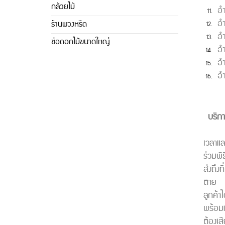
กล้วยไม้
อ
อ
ร้านพวงหรีด
อ
ช่อดอกไม้ขนาดใหญ่
อำ
อ
อ
บริก
ใช้บร
เวลาแล
ร่วมพิ
ส่งถึง
ตาย เพ
ลูกค้
พร้อมแ
ต้องเส