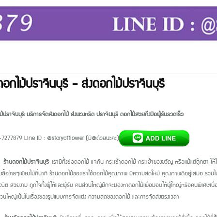
ดอกไม้ปราจีนบุรี - ส่งดอกไม้ปราจีนบุรี
้ปราจีนบุรี บริการจัดส่งดอกไม้ ส่งพวงหรีด ปราจีนบุรี ดอกไม้สวยถึงมือผู้รับรวดเร็ว
7277879 Line ID : @storyofflower (มี@ด้วยนะคะ)
ร้านดอกไม้ปราจีนบุรี
เรามีทั้งช่อดอกไม้ แจกัน กระเช้าดอกไม้ กระเช้าของขวัญ หรือแม้แต่ตุ๊กตา 
่งซื้อง่ายๆเพียงไม่กี่นาที ร้านดอกไม้ของเราใช้ดอกไม้คุณภาพ มีความสดใหม่ คุณภาพดีอยู่เสมอ รว
ีต สวยงาม ถูกใจทั้งผู้ให้และผู้รับ คนส่วนใหญ่มักจะมองหาดอกไม้เพื่อมอบให้ผู้ใหญ่หรือคนพิเศษเน
รส่วนใหญ่เน้นในเรื่องของรูปแบบการจัดแต่ง ความสดของดอกไม้ และการจัดส่งตรง