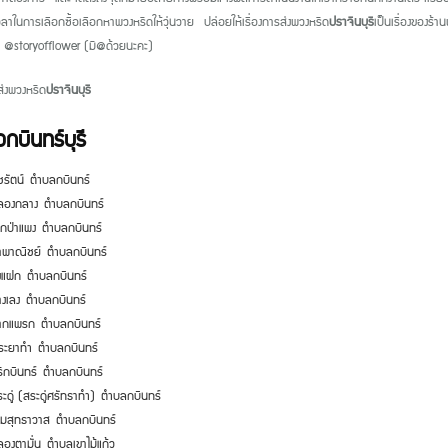
วลาในการเลือกซื้อเลือกหาพวงหรีดให้วุ่นวาย ปล่อยให้เรื่องการส่งพวงหรีด
ปราจีนบุรี
เป็นเรื่องของร้า
: @storyofflower (มี@ด้วยนะคะ)
ส่งพวงหรีด
ปราจีนบุรี
กบินทร์บุรี
รัตน์
ตำบลกบินทร์
ลองกลาง
ตำบลกบินทร์
คกป่าแพง
ตำบลกบินทร์
่าพาณิชย์
ตำบลกบินทร์
่งแฝก
ตำบลกบินทร์
างเลง
ตำบลกบินทร์
ากแพรก
ตำบลกบินทร์
ระยาทำ
ตำบลกบินทร์
ีกบินทร์
ตำบลกบินทร์
ะดู่ (สระดู่ศรัทธาทำ)
ตำบลกบินทร์
สมสุทธาวาส
ตำบลกบินทร์
ลองตามั่น
ตำบลเขาไม้แก้ว