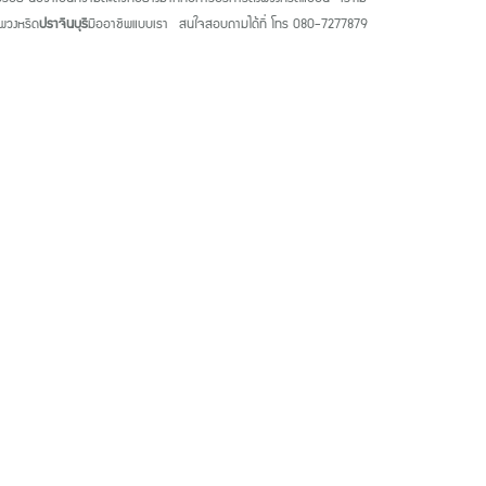
นพวงหรีด
ปราจีนบุรี
มืออาชีพแบบเรา สนใจสอบถามได้ที่ โทร
080-7277879