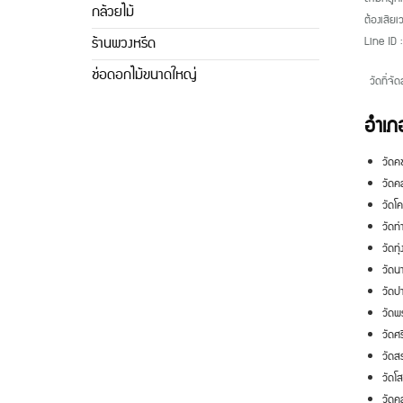
กล้วยไม้
ต้องเสียเ
ร้านพวงหรีด
Line ID 
ช่อดอกไม้ขนาดใหญ่
วัดที่จัด
อำเภอ
วัดคช
วัดค
วัดโ
วัดท
วัดทุ
วัดน
วัดป
วัดพ
วัดศร
วัดสร
วัดโ
วัดค