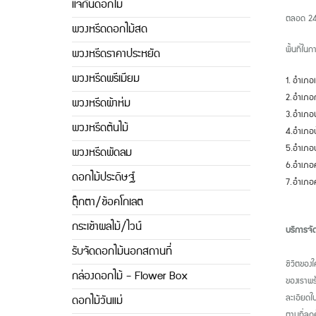
แจกันดอกไม้
ตลอด 24 ช
พวงหรีดดอกไม้สด
พื้นที่ใน
พวงหรีดราคาประหยัด
พวงหรีดพรีเมียม
1.
อำเภอเ
2.
อำเภอก
พวงหรีดผ้าห่ม
3.
อำเภอน
พวงหรีดต้นไม้
4.
อำเภอบ
5.
อำเภอ
พวงหรีดพัดลม
6.
อำเภอศ
ดอกไม้ประดิษฐ์
7.
อำเภอ
ตุ๊กตา/ช้อคโกเลต
กระเช้าผลไม้/ไวน์
บริการจัด
ใช้บร
รับจัดดอกไม้นอกสถานที่
ชีวิตของใ
กล่องดอกไม้ - Flower Box
ของเราพร้
ละเอียดใ
ดอกไม้วันแม่
ตามที่ลู