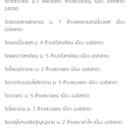
วัดวิเวกอาคม ม.3 คลองกลาง ตำบลบางขวัญ เมือง ฉะเชิงเทรา
24000
วัดชนะสงสารพิทยาธร ม. 7 ตำบลคลองนครเนื่องเขต เมือง
ฉะเชิงเทรา
วัดนครเนื่องเขต ม. 8 ตำบลวังตะเคียน เมือง ฉะเชิงเทรา
วัดแพรกวังตะเคียน ม. 5 ตำบลวังตะเคียน เมือง ฉะเชิงเทรา
วัดไชยภูมิธาราม ม. 2 ตำบลบางพระ เมือง ฉะเชิงเทรา
วัดบางปรงธรรมโชติการาม ม. 9 ตำบลบางพระ เมือง ฉะเชิงเทรา
วัดบางพระ ม. 5 ตำบลบางพระ เมือง ฉะเชิงเทรา
วัดโพธาราม ม. 7 ตำบลบางพระ เมือง ฉะเชิงเทรา
วัดนาคูโมทนามัยปุญญาราม ม. 2 ตำบลบางกะไห เมือง ฉะเชิงเทรา