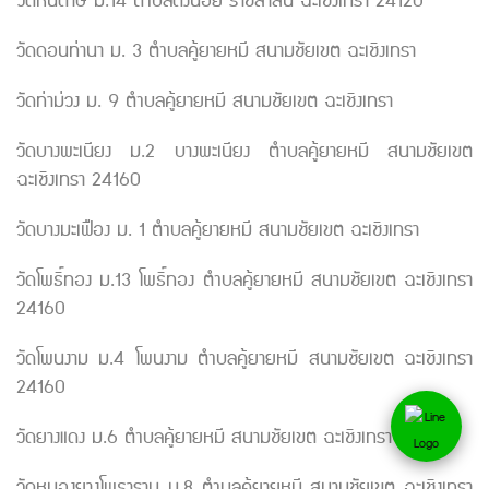
วัดหินดาษ ม.14 ตำบลดงน้อย ราชสาส์น ฉะเชิงเทรา 24120
วัดดอนท่านา ม. 3 ตำบลคู้ยายหมี สนามชัยเขต ฉะเชิงเทรา
วัดท่าม่วง ม. 9 ตำบลคู้ยายหมี สนามชัยเขต ฉะเชิงเทรา
วัดบางพะเนียง ม.2 บางพะเนียง ตำบลคู้ยายหมี สนามชัยเขต
ฉะเชิงเทรา 24160
วัดบางมะเฟือง ม. 1 ตำบลคู้ยายหมี สนามชัยเขต ฉะเชิงเทรา
วัดโพธิ์ทอง ม.13 โพธิ์ทอง ตำบลคู้ยายหมี สนามชัยเขต ฉะเชิงเทรา
24160
วัดโพนงาม ม.4 โพนงาม ตำบลคู้ยายหมี สนามชัยเขต ฉะเชิงเทรา
24160
วัดยางแดง ม.6 ตำบลคู้ยายหมี สนามชัยเขต ฉะเชิงเทรา 24160
วัดหนองยางโพธาราม ม.8 ตำบลคู้ยายหมี สนามชัยเขต ฉะเชิงเทรา