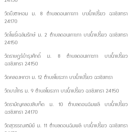
24150
วัดบึงตาหอม ม. 8 ตำบลดอนเกาะกา บางน้ำเปรี้ยว ฉะเชิงเทรา
24170
วัดโพธิ์เฉลิมรักษ์ ม. 2 ตำบลดอนเกาะกา บางน้ำเปรี้ยว ฉะเชิงเทรา
24150
วัดราษฎร์บำรุงศักดิ์ ม. 8 ตำบลดอนเกาะกา บางน้ำเปรี้ยว
ฉะเชิงเทรา 24150
วัดคลองหกวา ม. 12 ตำบลโยธะกา บางน้ำเปรี้ยว ฉะเชิงเทรา
วัดบางไทร ม. 9 ตำบลโยธะกา บางน้ำเปรี้ยว ฉะเชิงเทรา 24150
วัดรามัญคลองสิบเจ็ด ม. 10 ตำบลดอนฉิมพลี บางน้ำเปรี้ยว
ฉะเชิงเทรา 24170
วัดสุวรรณเตมีย์ ม. 11 ตำบลดอนฉิมพลี บางน้ำเปรี้ยว ฉะเชิงเทรา