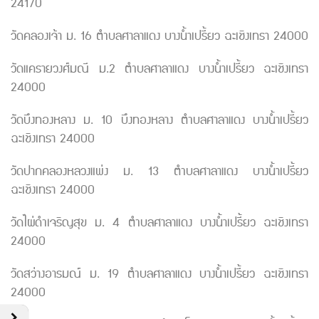
24170
วัดคลองเจ้า ม. 16 ตำบลศาลาแดง บางน้ำเปรี้ยว ฉะเชิงเทรา 24000
วัดแครายวงศ์มณี ม.2 ตำบลศาลาแดง บางน้ำเปรี้ยว ฉะเชิงเทรา
24000
วัดบึงทองหลาง ม. 10 บึงทองหลาง ตำบลศาลาแดง บางน้ำเปรี้ยว
ฉะเชิงเทรา 24000
วัดปากคลองหลวงแพ่ง ม. 13 ตำบลศาลาแดง บางน้ำเปรี้ยว
ฉะเชิงเทรา 24000
วัดไผ่ดำเจริญสุข ม. 4 ตำบลศาลาแดง บางน้ำเปรี้ยว ฉะเชิงเทรา
24000
วัดสว่างอารมณ์ ม. 19 ตำบลศาลาแดง บางน้ำเปรี้ยว ฉะเชิงเทรา
24000