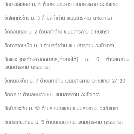
วัดอ่าวสีเสียด ม. 4 ตำบลหนองยาว พนมสารคาม ฉะเชิงเทรา
วัดโคกหัวข้าว ม. 3 ตำบลท่าถ่าน พนมสารคาม ฉะเชิงเทรา
วัดดอนทอง ม. 2 ตำบลท่าถ่าน พนมสารคาม ฉะเชิงเทรา
วัดท่าลาดเหนือ ม. 1 ตำบลท่าถ่าน พนมสารคาม ฉะเชิงเทรา
วัดพระพุทธทักษิณดิถมงคล(ท่าลาดใต้) ม. 5 ตำบลท่าถ่าน
พนมสารคาม ฉะเชิงเทรา
วัดหนองเค็ด ม. 7 ตำบลท่าถ่าน พนมสารคาม ฉะเชิงเทรา 24120
วัดดงยาง ตำบลหนองแหน พนมสารคาม ฉะเชิงเทรา
วัดบึงกระจับ ม. 10 ตำบลหนองแหน พนมสารคาม ฉะเชิงเทรา
วัดสระสองตอน ม. 5 ตำบลหนองแหน พนมสารคาม ฉะเชิงเทรา