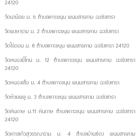
24120
วัดนาน้อย ม. 6 ตำบลเกาะขนุน พนมสารคาม ฉะเชิงเทรา
วัดพงษาราม ม. 2 ตำบลเกาะขนุน พนมสารคาม ฉะเชิงเทรา
วัดไร่ดอน ม. 8 ตำบลเกาะขนุน พนมสารคาม ฉะเชิงเทรา 24120
วัดหนองยี่โถน ม. 12 ตำบลเกาะขนุน พนมสารคาม ฉะเชิงเทรา
24120
วัดหนองเสือ ม. 4 ตำบลเกาะขนุน พนมสารคาม ฉะเชิงเทรา
วัดห้วยพลู ม. 3 ตำบลเกาะขนุน พนมสารคาม ฉะเชิงเทรา
วัดหินดาษ ม.11 หินดาษ ตำบลเกาะขนุน พนมสารคาม ฉะเชิงเทรา
24120
วัดเกาะแก้วสุวรรณาราม ม. 4 ตำบลบ้านซ่อง พนมสารคาม