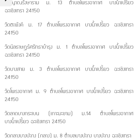
วัดญาณรังษาราม ม. 13 ตำบลโพรงอากาศ บางน้ำเปรี้ยว
ฉะเชิงเทรา 24150
วัดตะพังคี ม. 17 ตำบลโพรงอากาศ บางน้ำเปรี้ยว ฉะเชิงเทรา
24150
วัดนีลราษฎร์ศรัทธาบำรุง ม. 1 ตำบลโพรงอากาศ บางน้ำเปรี้ยว
ฉะเชิงเทรา 24150
วัดบางสาย ม. 3 ตำบลโพรงอากาศ บางน้ำเปรี้ยว ฉะเชิงเทรา
24150
วัดโพรงอากาศ ม. 9 ตำบลโพรงอากาศ บางน้ำเปรี้ยว ฉะเชิงเทรา
24150
วัดลาดบางกระเบน (เกาะมะขาม) ม.14 ตำบลโพรงอากาศ
บางน้ำเปรี้ยว ฉะเชิงเทรา 24150
วัดกลางบางปะกง (กลาง) ม. 8 ตำบลบางปะกง บางปะกง ฉะเชิงเทรา