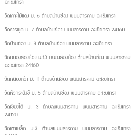
ฉะเชิงเทรา
วัดเกาะไม้แดง ม. 6 ตำบลบ้านซ่อง พนมสารคาม ฉะเชิงเทรา
วัดธารพูด ม. 7 ตำบลบ้านซ่อง พนมสารคาม ฉะเชิงเทรา 24160
วัดบ้านซ่อง ม. 8 ตำบลบ้านซ่อง พนมสารคาม ฉะเชิงเทรา
วัดหนองสองห้อง ม.13 หนองสองห้อง ตำบลบ้านซ่อง พนมสารคาม
ฉะเชิงเทรา 24160
วัดหนองหว้า ม. 11 ตำบลบ้านซ่อง พนมสารคาม ฉะเชิงเทรา
วัดหัวกระสังข์ ม. 5 ตำบลบ้านซ่อง พนมสารคาม ฉะเชิงเทรา
วัดเชียงใต้ ม. 3 ตำบลพนมสารคาม พนมสารคาม ฉะเชิงเทรา
24120
วัดเตาเหล็ก ม.3 ตำบลพนมสารคาม พนมสารคาม ฉะเชิงเทรา