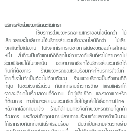
บริการจัดส่งพวงหรีดฉะเชิงเทรา
ใช้บริการส่งพวงหรีดฉะเชิงเทราออนไลน์ดีกว่า ไม่
เสียเวลาและไม่เสียงานใช้บริการส่งพวงหรีดออนไลน์ดีกว่า ไม่เสีย
เวลาและไม่เสียงาน ในเวลาที่เราทราบข่าวการเสียชีวิตของใครสักคน
หนึ่ง สิ่งที่จะเป็นตัวแทนที่ดีที่สุดในช่วงเวลาคับขันที่เราไม่สามารถไป
ร่วมพิธีศพได้ในเวลานั้น เราสามารถเรียกใช้บริการส่งพวงหรีดได้
ทันทีที่ต้องการ ร้านพวงหรีดของเราพร้อมที่จะให้บริการส่งถึงที่
โดยที่เราไม่จำเป็นต้องไปด้วยตัวเอง ร้านพวงหรีดจะเป็นตัวแทนที่ดี
ที่สุด ในช่วงเวลาเร่งด่วน ทันทีที่ทราบข่าวการตาย เพียงแค่เราให้
รายละเอียดในเรื่องสถานที่จัดงาน ชื่อผู้เสียชีวิต และราคาพวงหรีด
ที่ต้องการ ทางร้านจะส่งแบบพวงหรีดเพื่อให้ลูกค้าได้เลือกทางLine
หลังจากเลือกแบบแล้ว ร้านก็ดำเนินการจัดทำพวงหรีดตามที่ลูกค้า
ต้องการ และจัดส่งถึงจุดหมายปลายทางพร้อมแจ้งผลการดำเนินงาน
ให้เราทราบทันทีที่งานเสร็จเรียบร้อย นับว่าเป็นความสะดวกอย่าง