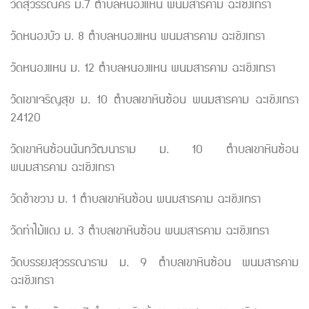
วัดสุวรรณคีรี ม.7 ตำบลหนองแหน พนมสารคาม ฉะเชิงเทรา
วัดหนองบัว ม. 8 ตำบลหนองแหน พนมสารคาม ฉะเชิงเทรา
วัดหนองแหน ม. 12 ตำบลหนองแหน พนมสารคาม ฉะเชิงเทรา
วัดเขาเจริญสุข ม. 10 ตำบลเขาหินซ้อน พนมสารคาม ฉะเชิงเทรา
24120
วัดเขาหินซ้อนนันทวัฒนาราม ม. 10 ตำบลเขาหินซ้อน
พนมสารคาม ฉะเชิงเทรา
วัดชำขวาง ม. 1 ตำบลเขาหินซ้อน พนมสารคาม ฉะเชิงเทรา
วัดท่าไม้แดง ม. 3 ตำบลเขาหินซ้อน พนมสารคาม ฉะเชิงเทรา
วัดบรรยงสุวรรณาราม ม. 9 ตำบลเขาหินซ้อน พนมสารคาม
ฉะเชิงเทรา