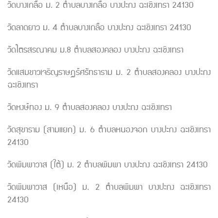
วัดบางเกลือ ม. 2 ตำบลบางเกลือ บางปะกง ฉะเชิงเทรา 24130
วัดลาดยาว ม. 4 ตำบลบางเกลือ บางปะกง ฉะเชิงเทรา 24130
วัดไตรสรณาคม ม.8 ตำบลสองคลอง บางปะกง ฉะเชิงเทรา
วัดแสมขาวเจริญราษฏร์ศรัทธาราม ม. 2 ตำบลสองคลอง บางปะกง
ฉะเชิงเทรา
วัดหงษ์ทอง ม. 9 ตำบลสองคลอง บางปะกง ฉะเชิงเทรา
วัดสุขาราม (สามแยก) ม. 6 ตำบลหนองจอก บางปะกง ฉะเชิงเทรา
24130
วัดพิมพาวาส (ใต้) ม. 2 ตำบลพิมพา บางปะกง ฉะเชิงเทรา 24130
วัดพิมพาวาส (เหนือ) ม. 2 ตำบลพิมพา บางปะกง ฉะเชิงเทรา
24130