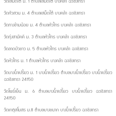
วัดเสม็ดใต้ ม. 1 ตำบลเสม็ดใต้ บางคล้า ฉะเชิงเทรา
วัดหัวสวน ม. 4 ตำบลเสม็ดใต้ บางคล้า ฉะเชิงเทรา
วัดทางข้ามน้อย ม. 4 ตำบลหัวไทร บางคล้า ฉะเชิงเทรา
วัดทุ่งสามัคคี ม. 3 ตำบลหัวไทร บางคล้า ฉะเชิงเทรา
วัดลาดบัวขาว ม. 5 ตำบลหัวไทร บางคล้า ฉะเชิงเทรา
วัดหัวไทร ม. 1 ตำบลหัวไทร บางคล้า ฉะเชิงเทรา
วัดบางน้ำเปรี้ยว ม. 1 บางน้ำเปรี้ยว ตำบลบางน้ำเปรี้ยว บางน้ำเปรี้ยว
ฉะเชิงเทรา 24150
วัดโพธิ์เย็น ม. 6 ตำบลบางน้ำเปรี้ยว บางน้ำเปรี้ยว ฉะเชิงเทรา
24150
วัดเกตุสโมสร ม.8 ตำบลบางขนาก บางน้ำเปรี้ยว ฉะเชิงเทรา