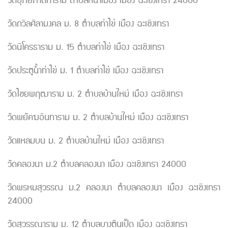
วัดอุภัยภาติการาม ตำบลหน้าเมือง เมือง ฉะเชิงเทรา 24000
วัดถวิลศิลามงคล ม. 8 ตำบลท่าไข่ เมือง ฉะเชิงเทรา
วัดนิโครธาราม ม. 15 ตำบลท่าไข่ เมือง ฉะเชิงเทรา
วัดประตูน้ำท่าไข่ ม. 1 ตำบลท่าไข่ เมือง ฉะเชิงเทรา
วัดไชยพฤฒาราม ม. 2 ตำบลบ้านใหม่ เมือง ฉะเชิงเทรา
วัดพยัคฆอินทาราม ม. 2 ตำบลบ้านใหม่ เมือง ฉะเชิงเทรา
วัดแหลมบน ม. 2 ตำบลบ้านใหม่ เมือง ฉะเชิงเทรา
วัดคลองนา ม.2 ตำบลคลองนา เมือง ฉะเชิงเทรา 24000
วัดพรหมสุวรรณ ม.2 คลองนา ตำบลคลองนา เมือง ฉะเชิงเทรา
24000
วัดสุวรรณาราม ม. 12 ตำบลบางตีนเป็ด เมือง ฉะเชิงเทรา