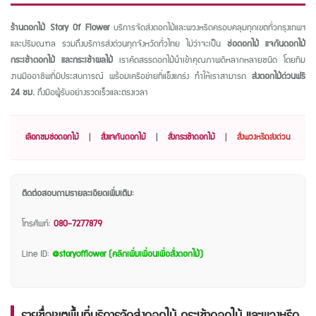
ร้านดอกไม้ Story Of Flower
บริการจัดส่งดอกไม้และพวงหรีดครอบคลุมทุกเขตทั่วกรุงเทพฯ
และปริมณฑล รวมถึงบริการส่งด่วนทุกจังหวัดทั่วไทย ไม่ว่าจะเป็น
ช่อดอกไม้ แจกันดอกไม้
กระเช้าดอกไม้ และกระเช้าผลไม้
เราคัดสรรดอกไม้นำเข้าคุณภาพดีหลากหลายชนิด โดยทีม
งานมืออาชีพที่มีประสบการณ์ พร้อมเครือข่ายที่แข็งแกร่ง ทำให้เราสามารถ
ส่งดอกไม้ด่วนฟรี
24 ชม.
ถึงมือผู้รับอย่างรวดเร็วและตรงเวลา
เลือกชมช่อดอกไม้
|
สั่งแจกันดอกไม้
|
สั่งกระเช้าดอกไม้
|
สั่งพวงหรีดส่งด่วน
ติดต่อสอบถามรายละเอียดเพิ่มเติม:
โทรศัพท์:
080-7277879
Line ID:
@storyofflower (คลิกเพิ่มเพื่อนเพื่อสั่งดอกไม้)