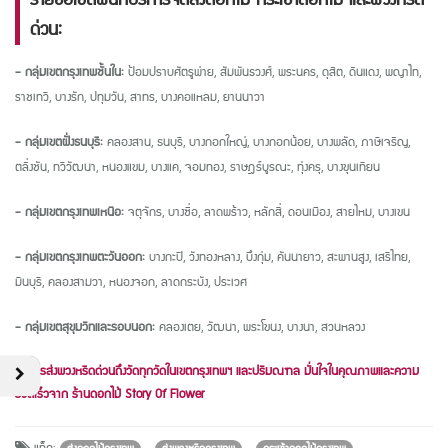
รายชื่อเขตพื้นที่บริการจัดส่งดอกไม้ กระเช้าดอกไม้ และพวงหรีด
ด่วน:
- กลุ่มเขตกรุงเทพชั้นใน:
ป้อมปราบศัตรูพ่าย, สัมพันธวงศ์, พระนคร, ดุสิต, ดินแดง, พญาไท,
ราชเทวี, บางรัก, ปทุมวัน, สาทร, บางคอแหลม, ยานนาวา
- กลุ่มเขตฝั่งธนบุรี:
คลองสาน, ธนบุรี, บางกอกใหญ่, บางกอกน้อย, บางพลัด, ภาษีเจริญ,
ตลิ่งชัน, ทวีวัฒนา, หนองแขม, บางแค, จอมทอง, ราษฎร์บูรณะ, ทุ่งครุ, บางขุนเทียน
- กลุ่มเขตกรุงเทพเหนือ:
จตุจักร, บางซื่อ, ลาดพร้าว, หลักสี่, ดอนเมือง, สายไหม, บางเขน
- กลุ่มเขตกรุงเทพตะวันออก:
บางกะปิ, วังทองหลาง, บึงกุ่ม, คันนายาว, สะพานสูง, เสรีไทย,
มีนบุรี, คลองสามวา, หนองจอก, ลาดกระบัง, ประเวศ
- กลุ่มเขตสุขุมวิทและรอบนอก:
คลองเตย, วัฒนา, พระโขนง, บางนา, สวนหลวง
บริการส่งพวงหรีดด่วนถึงวัดทุกวัดในเขตกรุงเทพฯ และปริมณฑล มั่นใจในคุณภาพและความ
รวดเร็วจาก ร้านดอกไม้ Story Of Flower